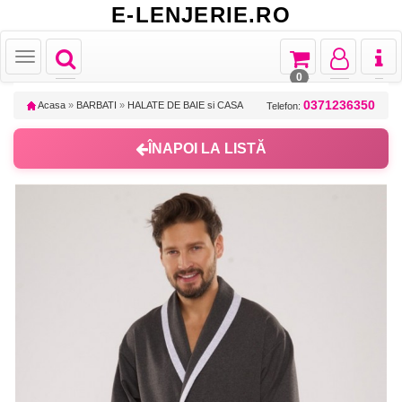
E-LENJERIE.RO
Toggle
Toggle
Toggle
Toggl
Toggle
navigation
navigation
navigation
naviga
navigation
0
0371236350
Acasa
»
BARBATI
»
HALATE DE BAIE si CASA
Telefon:
ÎNAPOI LA LISTĂ