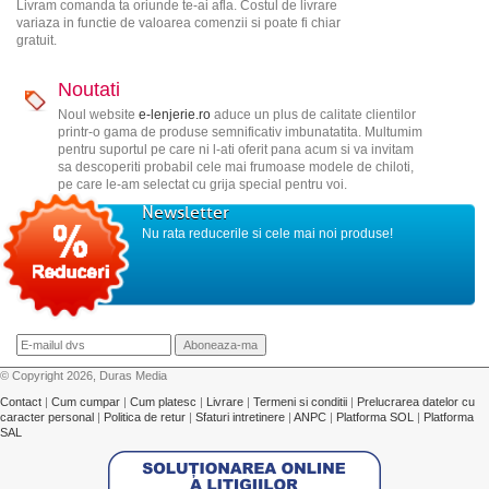
Livram comanda ta oriunde te-ai afla. Costul de livrare
variaza in functie de valoarea comenzii si poate fi chiar
gratuit.
Noutati
Noul website
e-lenjerie.ro
aduce un plus de calitate clientilor
printr-o gama de produse semnificativ imbunatatita. Multumim
pentru suportul pe care ni l-ati oferit pana acum si va invitam
sa descoperiti probabil cele mai frumoase modele de chiloti,
pe care le-am selectat cu grija special pentru voi.
Newsletter
Nu rata reducerile si cele mai noi produse!
© Copyright 2026, Duras Media
Contact
|
Cum cumpar
|
Cum platesc
|
Livrare
|
Termeni si conditii
|
Prelucrarea datelor cu
caracter personal
|
Politica de retur
|
Sfaturi intretinere
|
ANPC
|
Platforma SOL
|
Platforma
SAL