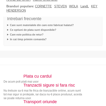
Branduri populare:
CORNETTE
STEVEN
WOLA
LandL
KEY
HENDERSON
Intrebari frecvente
Care sunt materialele din care este fabricat halatul?
Ce optiuni de plata sunt disponibile?
Care este politica de retur?
In cat timp primim comanda?
Plata cu cardul
De acum poti plati mai usor
Tranzactii sigure si fara risc
Nu trebuie sa-ti mai fie frica de tranzactiile online, acum sunt
tot mai sigur si protejate, iar daca nu-ti place produsul, acesta
se poate returna usor.
Transport oriunde