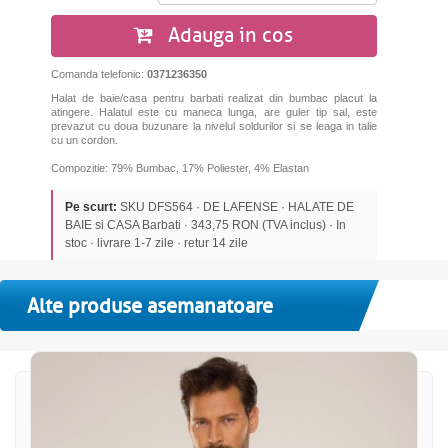
Adauga in cos
Comanda telefonic:
0371236350
Halat de baie/casa pentru barbati realizat din bumbac placut la
atingere. Halatul este cu maneca lunga, are guler tip sal, este
prevazut cu doua buzunare la nivelul soldurilor si s
e leaga in talie
cu un cordon.
Compozitie: 79% Bumbac, 17% Poliester, 4% Elastan
Pe scurt:
SKU DFS564 · DE LAFENSE · HALATE DE
BAIE si CASA Barbati · 343,75 RON (TVA inclus) · In
stoc · livrare 1-7 zile · retur 14 zile
Alte produse asemanatoare