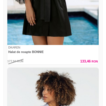
DKAREN
Halat de noapte BONNIE
133,46
177,94
RON
RON