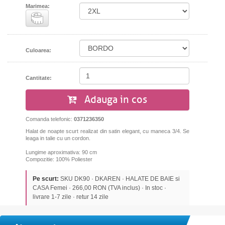
Marimea:
Culoarea:
Cantitate:
Adauga in cos
Comanda telefonic:
0371236350
Halat de noapte scurt realizat din satin elegant, cu maneca 3/4. Se
leaga in talie cu un cordon.
Lungime aproximativa: 90 cm
Compozitie: 100% Poliester
Pe scurt:
SKU DK90 · DKAREN · HALATE DE BAIE si
CASA Femei · 266,00 RON (TVA inclus) · In stoc ·
livrare 1-7 zile · retur 14 zile