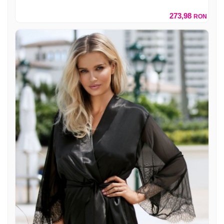
273,98
RON