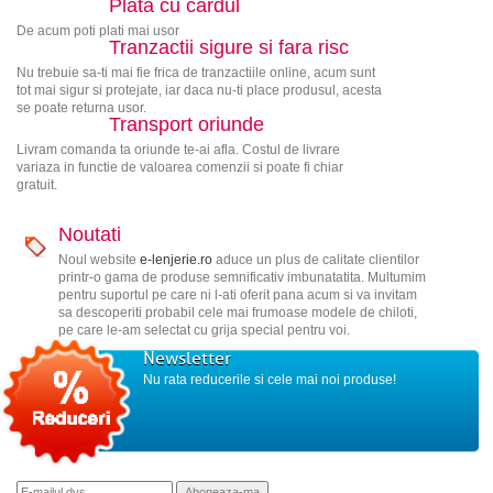
Plata cu cardul
De acum poti plati mai usor
Tranzactii sigure si fara risc
Nu trebuie sa-ti mai fie frica de tranzactiile online, acum sunt
tot mai sigur si protejate, iar daca nu-ti place produsul, acesta
se poate returna usor.
Transport oriunde
Livram comanda ta oriunde te-ai afla. Costul de livrare
variaza in functie de valoarea comenzii si poate fi chiar
gratuit.
Noutati
Noul website
e-lenjerie.ro
aduce un plus de calitate clientilor
printr-o gama de produse semnificativ imbunatatita. Multumim
pentru suportul pe care ni l-ati oferit pana acum si va invitam
sa descoperiti probabil cele mai frumoase modele de chiloti,
pe care le-am selectat cu grija special pentru voi.
Newsletter
Nu rata reducerile si cele mai noi produse!