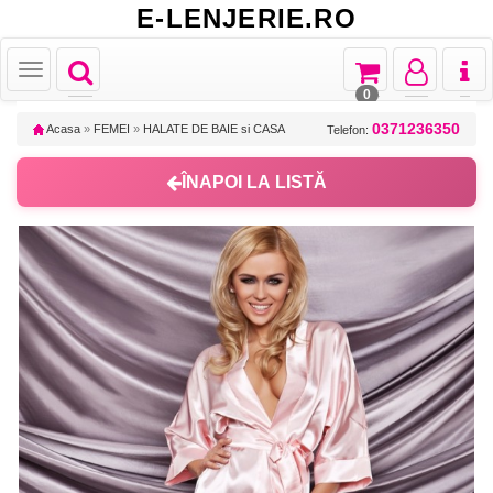
E-LENJERIE.RO
Toggle
Toggle
Toggle
Toggl
Toggle
navigation
navigation
navigation
naviga
navigation
0
0371236350
Acasa
»
FEMEI
»
HALATE DE BAIE si CASA
Telefon:
ÎNAPOI LA LISTĂ