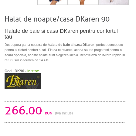
Halat de noapte/casa DKaren 90
Halate de baie si casa DKaren pentru confortul
tau
Descopera gama noastra de
halate de baie si casa DKaren
, perfect concepute
pentru a-ti oferi confort si stil. Fie ca te relaxezi acasa sau te pregatesti pentru o
seara speciala, aceste halate sunt alegerea ideala. Beneficiaza de livrare rapida si
retur usor in termen de 14 zile.
Cod : DK90 -
in stoc
266.00
RON
(tva inclus)