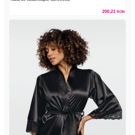
200,21
RON