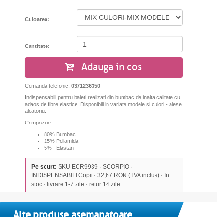
Culoarea:
Cantitate:
Adauga in cos
Comanda telefonic:
0371236350
Indispensabili pentru baieti realizati din bumbac de inalta calitate cu
adaos de fibre elastice. Disponibili in variate modele si culori - alese
aleatoriu.
Compozitie:
80% Bumbac
15% Poliamida
5% Elastan
Pe scurt:
SKU ECR9939 · SCORPIO ·
INDISPENSABILI Copii · 32,67 RON (TVA inclus) · In
stoc · livrare 1-7 zile · retur 14 zile
Alte produse asemanatoare