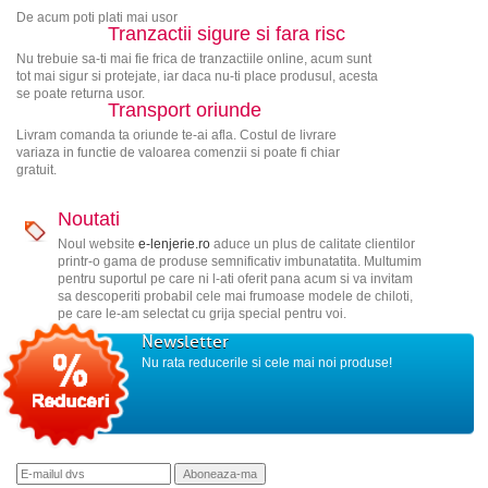
De acum poti plati mai usor
Tranzactii sigure si fara risc
Nu trebuie sa-ti mai fie frica de tranzactiile online, acum sunt
tot mai sigur si protejate, iar daca nu-ti place produsul, acesta
se poate returna usor.
Transport oriunde
Livram comanda ta oriunde te-ai afla. Costul de livrare
variaza in functie de valoarea comenzii si poate fi chiar
gratuit.
Noutati
Noul website
e-lenjerie.ro
aduce un plus de calitate clientilor
printr-o gama de produse semnificativ imbunatatita. Multumim
pentru suportul pe care ni l-ati oferit pana acum si va invitam
sa descoperiti probabil cele mai frumoase modele de chiloti,
pe care le-am selectat cu grija special pentru voi.
Newsletter
Nu rata reducerile si cele mai noi produse!