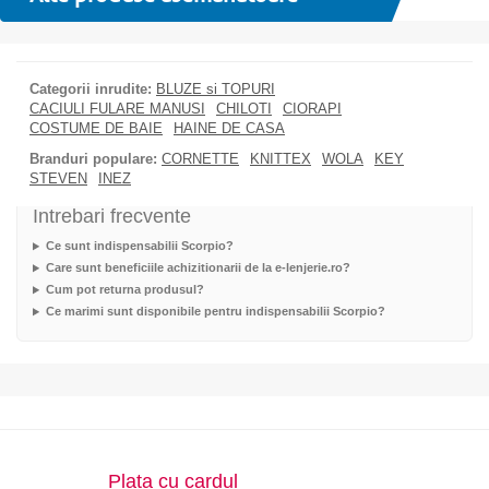
Categorii inrudite:
BLUZE si TOPURI
CACIULI FULARE MANUSI
CHILOTI
CIORAPI
COSTUME DE BAIE
HAINE DE CASA
Branduri populare:
CORNETTE
KNITTEX
WOLA
KEY
STEVEN
INEZ
Intrebari frecvente
Ce sunt indispensabilii Scorpio?
Care sunt beneficiile achizitionarii de la e-lenjerie.ro?
Cum pot returna produsul?
Ce marimi sunt disponibile pentru indispensabilii Scorpio?
Plata cu cardul