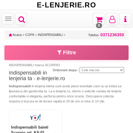
E-LENJERIE.RO
Toggle
Toggle
Toggle
Toggl
Toggle
navigation
navigation
navigation
naviga
navigation
0
0371236350
Acasa
»
COPII
»
INDISPENSABILI
»
Telefon:
Filtre
INDISPENSABILI marca SCORPIO
Ordonare dupa :
Indispensabili in
lenjeria ta - e-lenjerie.ro
Indispensabili
in lenjeria intima sunt acele piese esentiale care nu ar trebui sa
lipseasca din garderoba ta. La e-lenjerie.ro, oferim o selectie variata de lenjerie
confortabila si eleganta, perfecta pentru orice ocazie. Descopera colectia
noastra si bucura-te de livrare rapida in 24 de ore si retur in 14 zile.
Indispensabili baieti
Scorpio art. KA-01