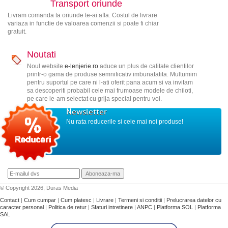
Transport oriunde
Livram comanda ta oriunde te-ai afla. Costul de livrare
variaza in functie de valoarea comenzii si poate fi chiar
gratuit.
Noutati
Noul website
e-lenjerie.ro
aduce un plus de calitate clientilor
printr-o gama de produse semnificativ imbunatatita. Multumim
pentru suportul pe care ni l-ati oferit pana acum si va invitam
sa descoperiti probabil cele mai frumoase modele de chiloti,
pe care le-am selectat cu grija special pentru voi.
Newsletter
Nu rata reducerile si cele mai noi produse!
© Copyright 2026, Duras Media
Contact
|
Cum cumpar
|
Cum platesc
|
Livrare
|
Termeni si conditii
|
Prelucrarea datelor cu
caracter personal
|
Politica de retur
|
Sfaturi intretinere
|
ANPC
|
Platforma SOL
|
Platforma
SAL