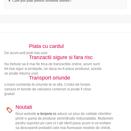
Cum pot plati pentru sosetele Steven?
Plata cu cardul
De acum poti plati mai usor
Tranzactii sigure si fara risc
Nu trebuie sa-ti mai fie frica de tranzactiile online, acum sunt
tot mai sigur si protejate, iar daca nu-ti place produsul, acesta
se poate returna usor.
Transport oriunde
Livram comanda ta oriunde te-ai afla. Costul de livrare
variaza in functie de valoarea comenzii si poate fi chiar
gratuit.
Noutati
Noul website
e-lenjerie.ro
aduce un plus de calitate clientilor
printr-o gama de produse semnificativ imbunatatita. Multumim
pentru suportul pe care ni l-ati oferit pana acum si va invitam
sa descoperiti probabil cele mai frumoase modele de chiloti,