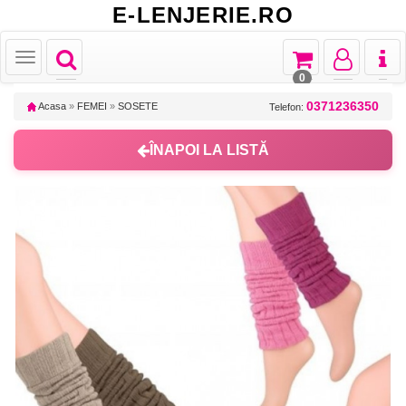
E-LENJERIE.RO
Toggle
Toggle
Toggle
Toggl
Toggle
navigation
navigation
navigation
naviga
navigation
0
0371236350
Acasa
»
FEMEI
»
SOSETE
Telefon:
ÎNAPOI LA LISTĂ