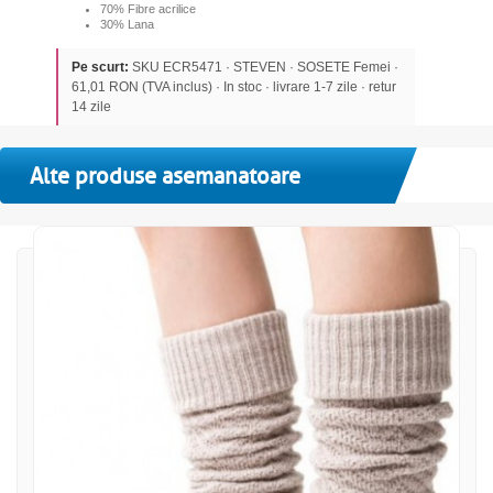
70% Fibre acrilice
30% Lana
Pe scurt:
SKU ECR5471 · STEVEN · SOSETE Femei ·
61,01 RON (TVA inclus) · In stoc · livrare 1-7 zile · retur
14 zile
Alte produse asemanatoare