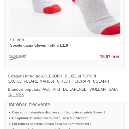
STEVEN
Sosete dama Steven Folk art.118
18,87
26,95
RON
RON
Categorii inrudite:
ACCESORII
BLUZE si TOPURI
CACIULI FULARE MANUSI
CHILOTI
CIORAPI
COLANTI
Branduri populare:
AVA
VIKI
DE LAFENSE
WOLBAR
GAIA
JULIMEX
Intrebari frecvente
Care sunt materialele din care sunt fabricate sosetele Steven?
Ce optiuni de livrare aveti pentru sosetele Steven?
Pot returna sosetele Steven daca nu sunt multumit?