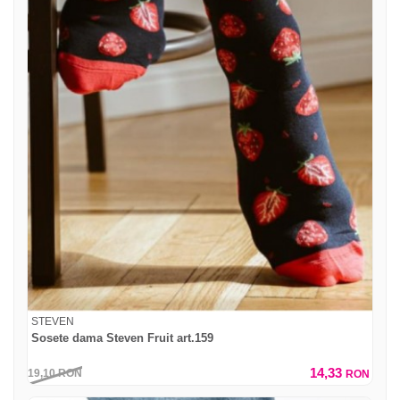
STEVEN
Sosete dama Steven Fruit art.159
14,33
19,10
RON
RON