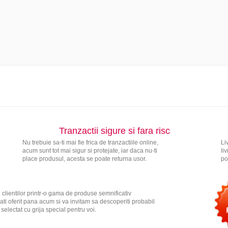
Tranzactii sigure si fara risc
Nu trebuie sa-ti mai fie frica de tranzactiile online,
Li
acum sunt tot mai sigur si protejate, iar daca nu-ti
li
place produsul, acesta se poate returna usor.
po
 clientilor printr-o gama de produse semnificativ
ati oferit pana acum si va invitam sa descoperiti probabil
electat cu grija special pentru voi.