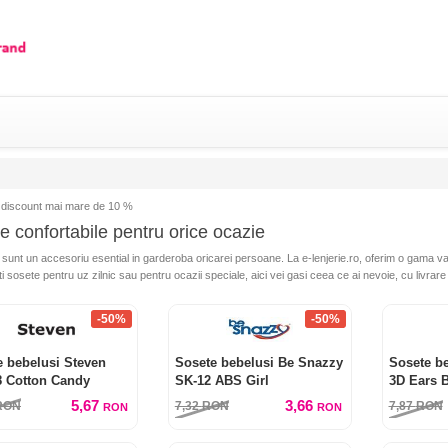
iscount mai mare de 10 %
e confortabile pentru orice ocazie
sunt un accesoriu esential in garderoba oricarei persoane. La e-lenjerie.ro, oferim o gama var
 sosete pentru uz zilnic sau pentru ocazii speciale, aici vei gasi ceea ce ai nevoie, cu livrare r
-50%
-50%
e bebelusi Steven
Sosete bebelusi Be Snazzy
Sosete b
8 Cotton Candy
SK-12 ABS Girl
3D Ears B
5,67
3,66
RON
7,32
RON
7,87
RON
RON
RON