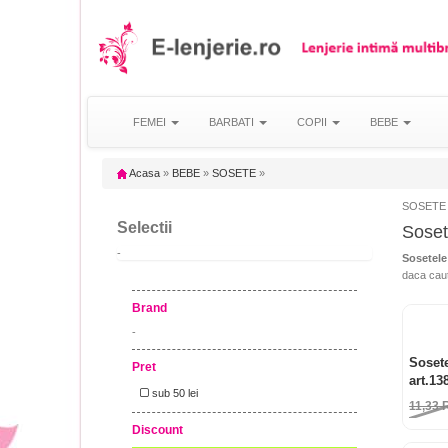
FEMEI
BARBATI
COPII
BEBE
Acasa
»
BEBE
»
SOSETE
»
SOSETE d
Selectii
Soset
-
Sosetele
daca cauti
Brand
-
Soset
Pret
art.13
sub 50 lei
11,33
Discount