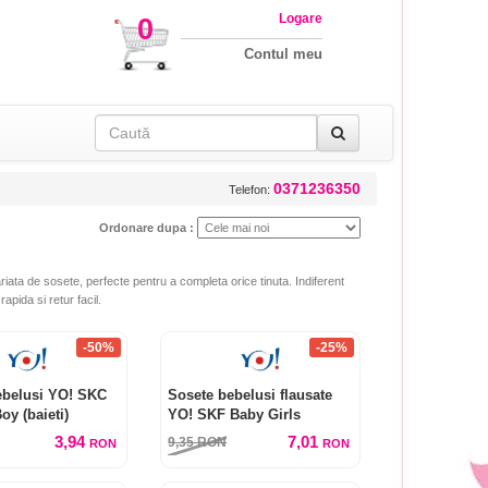
Logare
0
Contul meu
0371236350
Telefon:
Ordonare dupa :
iata de sosete, perfecte pentru a completa orice tinuta. Indiferent
apida si retur facil.
-50%
-25%
ebelusi YO! SKC
Sosete bebelusi flausate
oy (baieti)
YO! SKF Baby Girls
3,94
7,01
9,35
RON
RON
RON