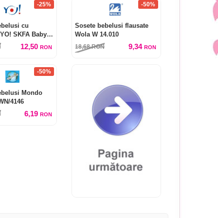
-25%
-50%
belusi cu
Sosete bebelusi flausate
 YO! SKFA Baby
Wola W 14.010
12,50
9,34
N
18,68
RON
RON
RON
-50%
ebelusi Mondo
WN/4146
6,19
N
RON