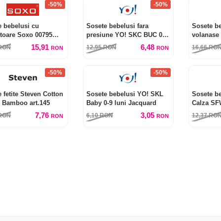
-50%
-50%
e bebelusi cu
Sosete bebelusi fara
Sosete be
itoare Soxo 00795
presiune YO! SKC BUC 0-9
volanase
ium
luni
0-9 luni
15,91
6,48
RON
12,95
RON
16,66
RO
RON
RON
-50%
-50%
 fetite Steven Cotton
Sosete bebelusi YO! SKL
Sosete b
 Bamboo art.145
Baby 0-9 luni Jacquard
Calza SF
7,76
3,05
RON
6,10
RON
12,37
RO
RON
RON