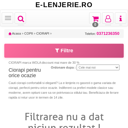
E-LENJERIE.RO
Toggle
Toggle
Toggle
Toggl
Toggle
navigation
navigation
navigation
naviga
navigation
0
0371236350
Acasa
»
COPII
»
CIORAPI
»
Telefon:
Filtre
CIORAPI marca WOLA discount mai mare de 30 %
Ordonare dupa :
Ciorapi pentru
orice ocazie
Cauti ciorapi confortabili si eleganti? La e-lenjerie.ro gasesti o gama variata de
ciorapi, perfecti pentru orice ocazie. Indiferent ca preferi modele clasice sau
moderne, avem optiuni care sa se potriveasca stilului tau. Beneficiaza de livrare
rapida si retur usor in termen de 14 zile.
Filtrarea nu a dat