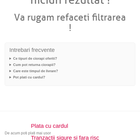
niciun rezultat !
Va rugam refaceti filtrarea
!
Intrebari frecvente
Ce tipuri de ciorapi oferiti?
Cum pot returna ciorapii?
Care este timpul de livrare?
Pot plati cu cardul?
Plata cu cardul
De acum poti plati mai usor
Tranzactii sigure si fara risc