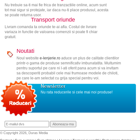
Nu trebuie sa-ti mai fie frica de tranzactiile online, acum sunt
tot mai sigur si protejate, iar daca nu-ti place produsul, acesta
se poate returna usor.
Transport oriunde
Livram comanda ta oriunde te-ai afla. Costul de livrare
variaza in functie de valoarea comenzii si poate fi chiar
gratuit.
Noutati
Noul website
e-lenjerie.ro
aduce un plus de calitate clientilor
printr-o gama de produse semnificativ imbunatatita. Multumim
pentru suportul pe care ni l-ati oferit pana acum si va invitam
sa descoperiti probabil cele mai frumoase modele de chiloti,
pe care le-am selectat cu grija special pentru voi.
Newsletter
Nu rata reducerile si cele mai noi produse!
© Copyright 2026, Duras Media