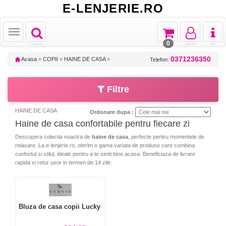
E-LENJERIE.RO
Toggle
Toggle
Toggle
Toggl
Toggle
navigation
navigation
navigation
naviga
navigation
0
0371236350
Acasa
»
COPII
»
HAINE DE CASA
»
Telefon:
Filtre
HAINE DE CASA
Ordonare dupa :
Haine de casa confortabile pentru fiecare zi
Descopera colectia noastra de
haine de casa
, perfecte pentru momentele de
relaxare. La e-lenjerie.ro, oferim o gama variata de produse care combina
confortul si stilul, ideale pentru a te simti bine acasa. Beneficiaza de livrare
rapida si retur usor in termen de 14 zile.
Bluza de casa copii Lucky