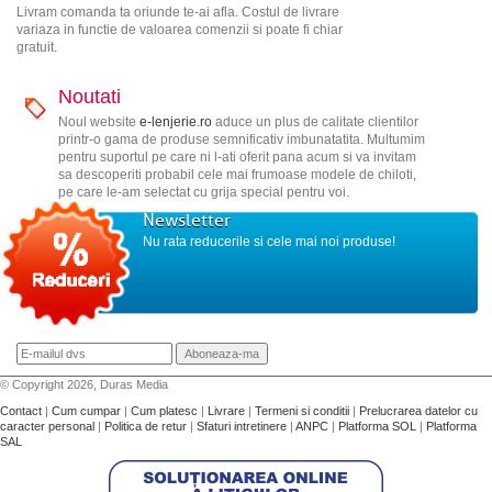
Livram comanda ta oriunde te-ai afla. Costul de livrare
variaza in functie de valoarea comenzii si poate fi chiar
gratuit.
Noutati
Noul website
e-lenjerie.ro
aduce un plus de calitate clientilor
printr-o gama de produse semnificativ imbunatatita. Multumim
pentru suportul pe care ni l-ati oferit pana acum si va invitam
sa descoperiti probabil cele mai frumoase modele de chiloti,
pe care le-am selectat cu grija special pentru voi.
Newsletter
Nu rata reducerile si cele mai noi produse!
© Copyright 2026, Duras Media
Contact
|
Cum cumpar
|
Cum platesc
|
Livrare
|
Termeni si conditii
|
Prelucrarea datelor cu
caracter personal
|
Politica de retur
|
Sfaturi intretinere
|
ANPC
|
Platforma SOL
|
Platforma
SAL