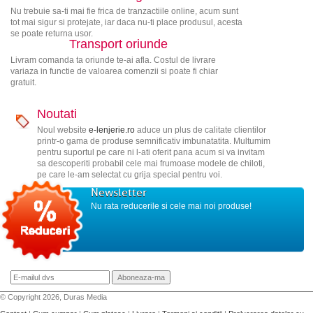
Nu trebuie sa-ti mai fie frica de tranzactiile online, acum sunt
tot mai sigur si protejate, iar daca nu-ti place produsul, acesta
se poate returna usor.
Transport oriunde
Livram comanda ta oriunde te-ai afla. Costul de livrare
variaza in functie de valoarea comenzii si poate fi chiar
gratuit.
Noutati
Noul website
e-lenjerie.ro
aduce un plus de calitate clientilor
printr-o gama de produse semnificativ imbunatatita. Multumim
pentru suportul pe care ni l-ati oferit pana acum si va invitam
sa descoperiti probabil cele mai frumoase modele de chiloti,
pe care le-am selectat cu grija special pentru voi.
Newsletter
Nu rata reducerile si cele mai noi produse!
© Copyright 2026, Duras Media