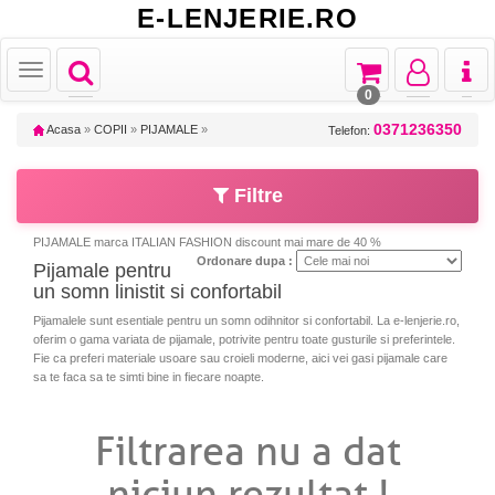
E-LENJERIE.RO
Toggle
Toggle
Toggle
Toggl
Toggle
navigation
navigation
navigation
naviga
navigation
0
0371236350
Acasa
»
COPII
»
PIJAMALE
»
Telefon:
Filtre
PIJAMALE marca ITALIAN FASHION discount mai mare de 40 %
Ordonare dupa :
Pijamale pentru
un somn linistit si confortabil
Pijamalele sunt esentiale pentru un somn odihnitor si confortabil. La e-lenjerie.ro,
oferim o gama variata de pijamale, potrivite pentru toate gusturile si preferintele.
Fie ca preferi materiale usoare sau croieli moderne, aici vei gasi pijamale care
sa te faca sa te simti bine in fiecare noapte.
Filtrarea nu a dat