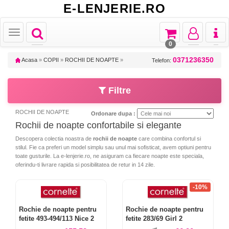
E-LENJERIE.RO
Toggle
Toggle
Toggle
Toggl
Toggle
navigation
navigation
navigation
naviga
navigation
0
0371236350
Acasa
»
COPII
»
ROCHII DE NOAPTE
»
Telefon:
Filtre
ROCHII DE NOAPTE
Ordonare dupa :
Rochii de noapte confortabile si elegante
Descopera colectia noastra de
rochii de noapte
care combina confortul si
stilul. Fie ca preferi un model simplu sau unul mai sofisticat, avem optiuni pentru
toate gusturile. La e-lenjerie.ro, ne asiguram ca fiecare noapte este speciala,
oferindu-ti livrare rapida si posibilitatea de retur in 14 zile.
-10%
Rochie de noapte pentru
Rochie de noapte pentru
fetite 493-494/113 Nice 2
fetite 283/69 Girl 2