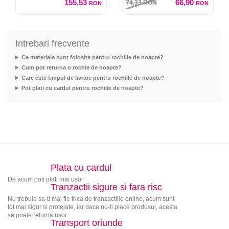
155,53
66,90
74,33
RON
RON
RON
Intrebari frecvente
Ce materiale sunt folosite pentru rochiile de noapte?
Cum pot returna o rochie de noapte?
Care este timpul de livrare pentru rochiile de noapte?
Pot plati cu cardul pentru rochiile de noapte?
Plata cu cardul
De acum poti plati mai usor
Tranzactii sigure si fara risc
Nu trebuie sa-ti mai fie frica de tranzactiile online, acum sunt
tot mai sigur si protejate, iar daca nu-ti place produsul, acesta
se poate returna usor.
Transport oriunde