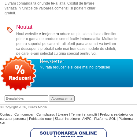
Livram comanda ta oriunde te-ai afla. Costul de livrare
variaza in functie de valoarea comenzii si poate fi chiar
gratuit.
Noutati
Noul website
e-lenjerie.ro
aduce un plus de calitate clientilor
printr-o gama de produse semnificativ imbunatatita. Multumim
pentru suportul pe care ni l-ati oferit pana acum si va invitam
sa descoperiti probabil cele mai frumoase modele de chiloti,
pe care le-am selectat cu grija special pentru voi.
Newsletter
Nu rata reducerile si cele mai noi produse!
© Copyright 2026, Duras Media
Contact
|
Cum cumpar
|
Cum platesc
|
Livrare
|
Termeni si conditii
|
Prelucrarea datelor cu
caracter personal
|
Politica de retur
|
Sfaturi intretinere
|
ANPC
|
Platforma SOL
|
Platforma
SAL