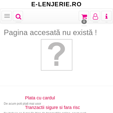
E-LENJERIE.RO
Toggle
Toggle
Toggle
Toggl
Toggle
navigation
navigation
navigation
naviga
navigation
0
Pagina accesată nu există !
Plata cu cardul
De acum poti plati mai usor
Tranzactii sigure si fara risc