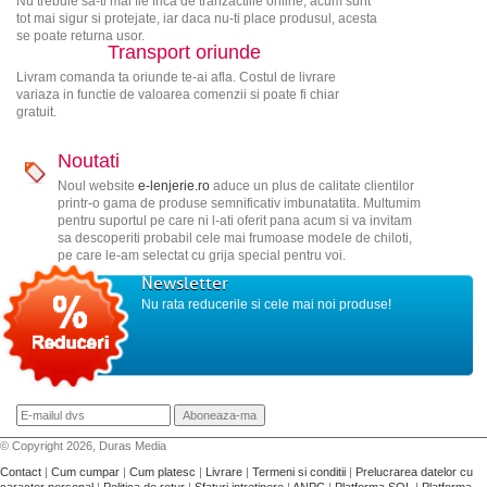
Nu trebuie sa-ti mai fie frica de tranzactiile online, acum sunt
tot mai sigur si protejate, iar daca nu-ti place produsul, acesta
se poate returna usor.
Transport oriunde
Livram comanda ta oriunde te-ai afla. Costul de livrare
variaza in functie de valoarea comenzii si poate fi chiar
gratuit.
Noutati
Noul website
e-lenjerie.ro
aduce un plus de calitate clientilor
printr-o gama de produse semnificativ imbunatatita. Multumim
pentru suportul pe care ni l-ati oferit pana acum si va invitam
sa descoperiti probabil cele mai frumoase modele de chiloti,
pe care le-am selectat cu grija special pentru voi.
Newsletter
Nu rata reducerile si cele mai noi produse!
© Copyright 2026, Duras Media
Contact
|
Cum cumpar
|
Cum platesc
|
Livrare
|
Termeni si conditii
|
Prelucrarea datelor cu
caracter personal
|
Politica de retur
|
Sfaturi intretinere
|
ANPC
|
Platforma SOL
|
Platforma