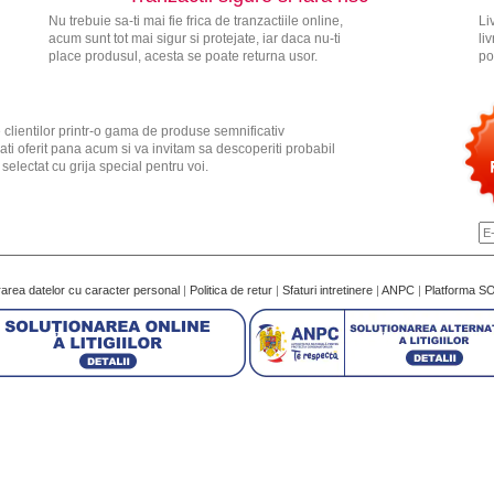
Nu trebuie sa-ti mai fie frica de tranzactiile online,
Li
acum sunt tot mai sigur si protejate, iar daca nu-ti
li
place produsul, acesta se poate returna usor.
po
 clientilor printr-o gama de produse semnificativ
ati oferit pana acum si va invitam sa descoperiti probabil
electat cu grija special pentru voi.
rarea datelor cu caracter personal
|
Politica de retur
|
Sfaturi intretinere
|
ANPC
|
Platforma S