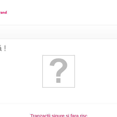
 !
Tranzactii sigure si fara risc