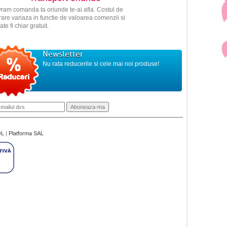
vram comanda ta oriunde te-ai afla. Costul de
vrare variaza in functie de valoarea comenzii si
ate fi chiar gratuit.
Newsletter
Nu rata reducerile si cele mai noi produse!
OL
|
Platforma SAL