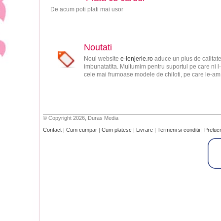
De acum poti plati mai usor
Noutati
Noul website
e-lenjerie.ro
aduce un plus de calitate
imbunatatita. Multumim pentru suportul pe care ni l-
cele mai frumoase modele de chiloti, pe care le-am s
© Copyright 2026, Duras Media
Contact
|
Cum cumpar
|
Cum platesc
|
Livrare
|
Termeni si conditii
|
Preluc