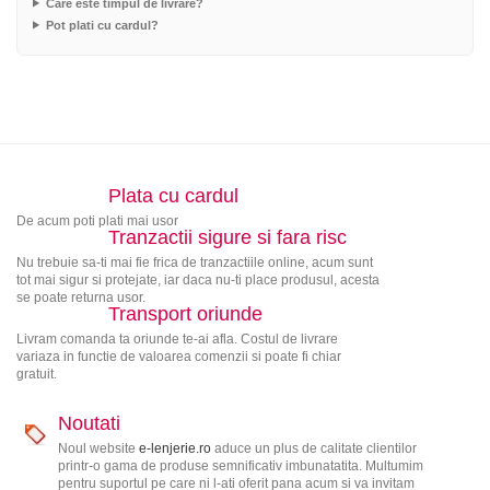
Care este timpul de livrare?
Pot plati cu cardul?
Plata cu cardul
De acum poti plati mai usor
Tranzactii sigure si fara risc
Nu trebuie sa-ti mai fie frica de tranzactiile online, acum sunt
tot mai sigur si protejate, iar daca nu-ti place produsul, acesta
se poate returna usor.
Transport oriunde
Livram comanda ta oriunde te-ai afla. Costul de livrare
variaza in functie de valoarea comenzii si poate fi chiar
gratuit.
Noutati
Noul website
e-lenjerie.ro
aduce un plus de calitate clientilor
printr-o gama de produse semnificativ imbunatatita. Multumim
pentru suportul pe care ni l-ati oferit pana acum si va invitam