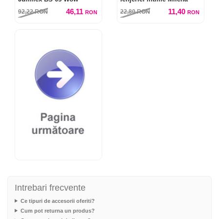
46,11
11,40
92,22
RON
22,80
RON
RON
RON
Intrebari frecvente
Ce tipuri de accesorii oferiti?
Cum pot returna un produs?