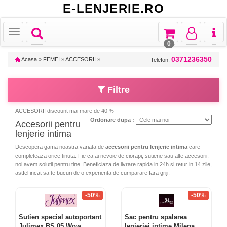
E-LENJERIE.RO
Toggle
Toggle
Toggle
Toggl
Toggle
navigation
navigation
navigation
naviga
navigation
0
0371236350
Acasa
»
FEMEI
»
ACCESORII
»
Telefon:
Filtre
ACCESORII discount mai mare de 40 %
Ordonare dupa :
Accesorii pentru
lenjerie intima
Descopera gama noastra variata de
accesorii pentru lenjerie intima
care
completeaza orice tinuta. Fie ca ai nevoie de ciorapi, sutiene sau alte accesorii,
noi avem solutii pentru tine. Beneficiaza de livrare rapida in 24h si retur in 14 zile,
astfel incat sa te bucuri de o experienta de cumparare fara griji.
-50%
-50%
Sutien special autoportant
Sac pentru spalarea
Julimex BS 05 Wow
lenjeriei intime Milena