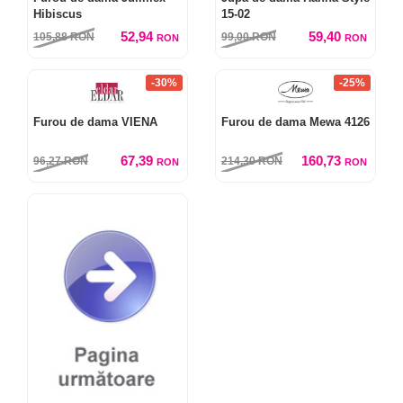
Hibiscus
15-02
52,94
59,40
105,88
RON
99,00
RON
RON
RON
-30%
-25%
Furou de dama VIENA
Furou de dama Mewa 4126
67,39
160,73
96,27
RON
214,30
RON
RON
RON