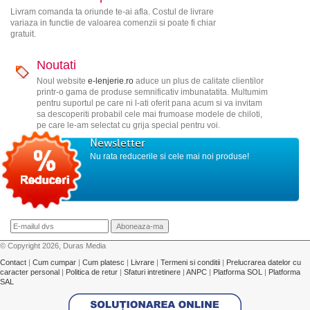
Livram comanda ta oriunde te-ai afla. Costul de livrare
variaza in functie de valoarea comenzii si poate fi chiar
gratuit.
Noutati
Noul website
e-lenjerie.ro
aduce un plus de calitate clientilor
printr-o gama de produse semnificativ imbunatatita. Multumim
pentru suportul pe care ni l-ati oferit pana acum si va invitam
sa descoperiti probabil cele mai frumoase modele de chiloti,
pe care le-am selectat cu grija special pentru voi.
Newsletter
Nu rata reducerile si cele mai noi produse!
© Copyright 2026, Duras Media
Contact
|
Cum cumpar
|
Cum platesc
|
Livrare
|
Termeni si conditii
|
Prelucrarea datelor cu
caracter personal
|
Politica de retur
|
Sfaturi intretinere
|
ANPC
|
Platforma SOL
|
Platforma
SAL