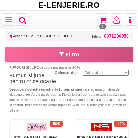
E-LENJERIE.RO
Toggle
Toggle
Toggle
Toggl
Toggle
navigation
navigation
navigation
naviga
navigation
0
0371236350
Acasa
»
FEMEI
»
FUROURI SI JUPE
»
Telefon:
Filtre
FUROURI SI JUPE discount mai mare de 20 %
Ordonare dupa :
Furouri si jupe
pentru orice ocazie
Descopera colectia noastra de furouri si jupe
care adauga un strop de
eleganta si confort in garderoba ta. Fie ca le porti pentru o ocazie speciala sau
pentru uz zilnic, produsele noastre sunt concepute pentru a-ti oferi atat stil, cat
si confort. Beneficiaza de livrare rapida in 24 de ore si retur gratuit in termen de
14 zile.
-50%
-40%
Furou de dama Julimex
Jupa de dama Hanna Style