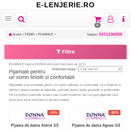
E-LENJERIE.RO
Toggle
Toggle
Toggle
Toggl
Toggle
navigation
navigation
navigation
naviga
navigation
0
0371236350
Acasa
»
FEMEI
»
PIJAMALE
»
Telefon:
Filtre
PIJAMALE marca DONNA discount mai mare de 10 %
Ordonare dupa :
Pijamale pentru
un somn linistit si confortabil
Pijamalele sunt esentiale pentru un somn odihnitor si confortabil. La e-lenjerie.ro,
oferim o gama variata de pijamale, potrivite pentru toate gusturile si preferintele.
Fie ca preferi materiale usoare sau croieli moderne, aici vei gasi pijamale care
sa te faca sa te simti bine in fiecare noapte.
-15%
-50%
Pijama de dama Astrid 1/2
Pijama de dama Agnes 1/2