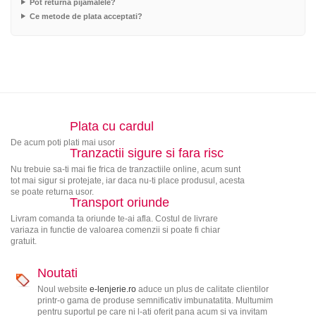
Pot returna pijamalele?
Ce metode de plata acceptati?
Plata cu cardul
De acum poti plati mai usor
Tranzactii sigure si fara risc
Nu trebuie sa-ti mai fie frica de tranzactiile online, acum sunt
tot mai sigur si protejate, iar daca nu-ti place produsul, acesta
se poate returna usor.
Transport oriunde
Livram comanda ta oriunde te-ai afla. Costul de livrare
variaza in functie de valoarea comenzii si poate fi chiar
gratuit.
Noutati
Noul website
e-lenjerie.ro
aduce un plus de calitate clientilor
printr-o gama de produse semnificativ imbunatatita. Multumim
pentru suportul pe care ni l-ati oferit pana acum si va invitam