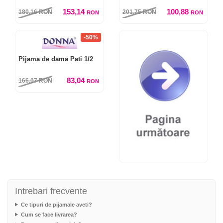
153,14
100,88
180,16
RON
201,75
RON
RON
RON
-50%
Pijama de dama Pati 1/2
83,04
166,07
RON
RON
Intrebari frecvente
Ce tipuri de pijamale aveti?
Cum se face livrarea?