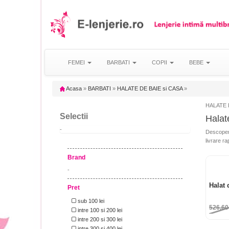
FEMEI
BARBATI
COPII
BEBE
Acasa
»
BARBATI
»
HALATE DE BAIE si CASA
»
HALATE D
Selectii
Halate
-
Descoper
livrare ra
Brand
-
Halat 
Pret
sub 100 lei
526,6
intre 100 si 200 lei
intre 200 si 300 lei
intre 300 si 400 lei