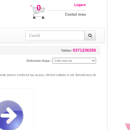
Logare
0
Contul meu
0371236350
Telefon:
Ordonare dupa :
ale pentru confortul tau acasa, oferind calitate si stil. Beneficiaza de