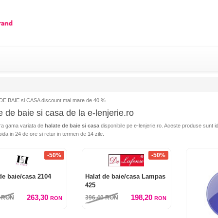
E BAIE si CASA discount mai mare de 40 %
 de baie si casa de la e-lenjerie.ro
a gama variata de
halate de baie si casa
disponibile pe e-lenjerie.ro. Aceste produse sunt ide
pida in 24 de ore si retur in termen de 14 zile.
-50%
-50%
de baie/casa 2104
Halat de baie/casa Lampas
425
263,30
198,20
0
RON
396,40
RON
RON
RON