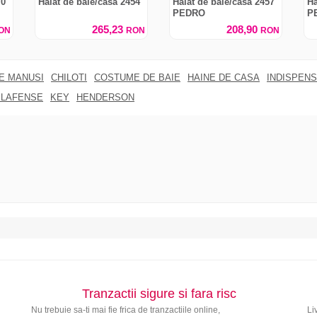
70
Halat de baie/casa 2454
Halat de baie/casa 2457
Ha
PEDRO
P
265,23
208,90
ON
RON
RON
RE MANUSI
CHILOTI
COSTUME DE BAIE
HAINE DE CASA
INDISPENS
 LAFENSE
KEY
HENDERSON
Tranzactii sigure si fara risc
Nu trebuie sa-ti mai fie frica de tranzactiile online,
Li