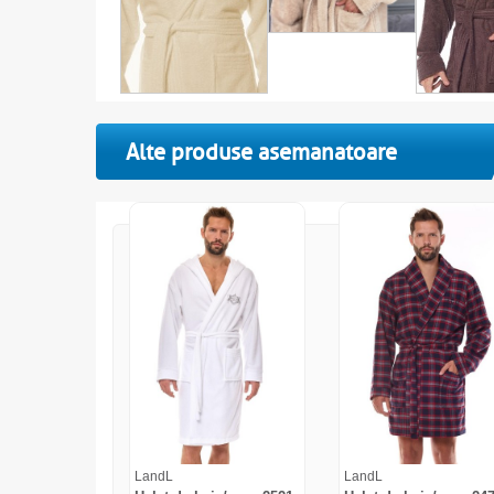
Alte produse asemanatoare
LandL
LandL