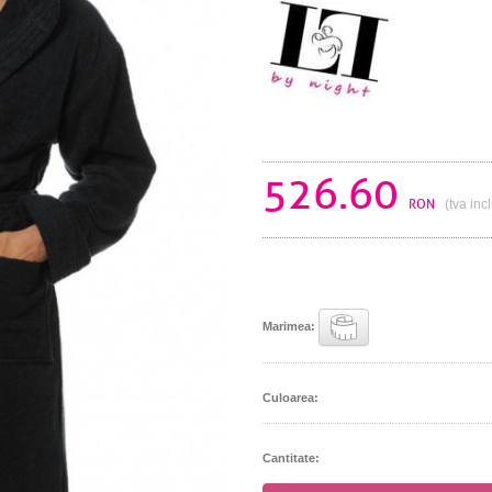
526.60
RON
(tva inc
Marimea:
Culoarea:
Cantitate: