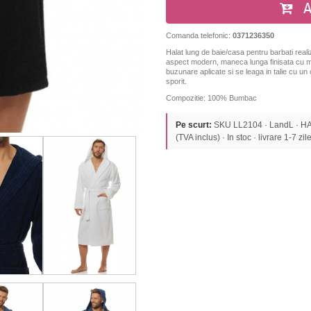
A
Comanda telefonic:
0371236350
Halat lung de baie/casa pentru barbati reali
aspect modern, maneca lunga finisata cu ma
buzunare aplicate
si se leaga in talie cu un
sporit.
Compozitie: 100% Bumbac
Pe scurt:
SKU LL2104 · LandL · HA
(TVA inclus) · In stoc · livrare 1-7 zile