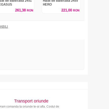
lat de baie/casa 2451
Halat de baie/casa 2455
EGASUS
HERO
261,38
221,00
RON
RON
ABILI
Transport oriunde
vram comanda ta oriunde te-ai afla. Costul de