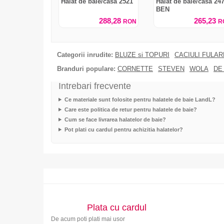
Halat de baie/casa 2521
Halat de baie/casa 24
BEN
288,28
265,23
RON
R
Categorii inrudite:
BLUZE si TOPURI
CACIULI FULA
Branduri populare:
CORNETTE
STEVEN
WOLA
DE
Intrebari frecvente
Ce materiale sunt folosite pentru halatele de baie LandL?
Care este politica de retur pentru halatele de baie?
Cum se face livrarea halatelor de baie?
Pot plati cu cardul pentru achizitia halatelor?
Plata cu cardul
De acum poti plati mai usor