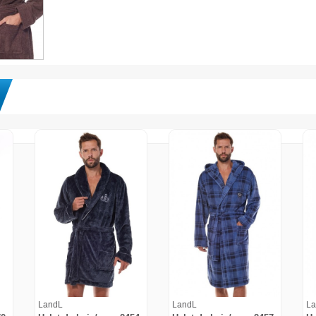
LandL
LandL
La