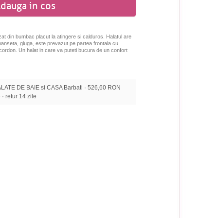
dauga in cos
zat din bumbac placut la atingere si calduros.
Halatul are
nseta, gluga, este prevazut pe partea frontala c
u
 cordon. Un halat in care va puteti bucura de un confort
LATE DE BAIE si CASA Barbati · 526,60 RON
 · retur 14 zile