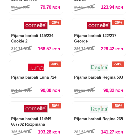
79,70
123,94
99,62
RON
154,92
RON
RON
RON
-20%
-20%
Pijama barbati 115/234
Pijama barbati 122/217
Cookie 2
George
168,57
229,42
210,71
RON
286,78
RON
RON
RON
-40%
-50%
Pijama barbati Luna 724
Pijama barbati Regina 593
90,88
98,32
151,46
RON
196,63
RON
RON
RON
-50%
-50%
Pijama barbati 114/49
Pijama barbati Regina 265
667702 Rozpinana
193,28
141,27
386,55
RON
282,53
RON
RON
RON