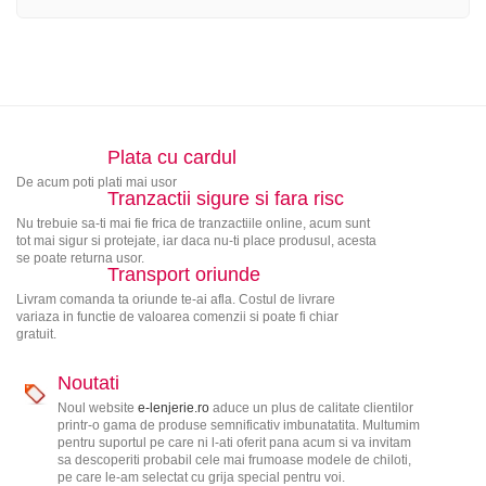
Plata cu cardul
De acum poti plati mai usor
Tranzactii sigure si fara risc
Nu trebuie sa-ti mai fie frica de tranzactiile online, acum sunt
tot mai sigur si protejate, iar daca nu-ti place produsul, acesta
se poate returna usor.
Transport oriunde
Livram comanda ta oriunde te-ai afla. Costul de livrare
variaza in functie de valoarea comenzii si poate fi chiar
gratuit.
Noutati
Noul website
e-lenjerie.ro
aduce un plus de calitate clientilor
printr-o gama de produse semnificativ imbunatatita. Multumim
pentru suportul pe care ni l-ati oferit pana acum si va invitam
sa descoperiti probabil cele mai frumoase modele de chiloti,
pe care le-am selectat cu grija special pentru voi.