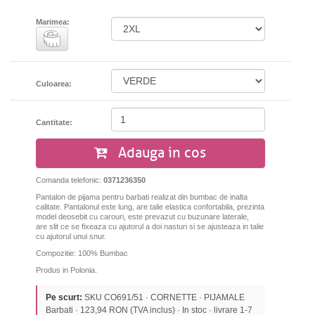
Marimea:
Culoarea:
Cantitate:
Adauga in cos
Comanda telefonic:
0371236350
Pantalon de pijama pentru barbati realizat din bumbac de inalta
calitate. Pantalonul este lung, are talie elastica confortabila, prezinta
model deosebit cu carouri, este prevazut cu buzunare laterale,
are slit ce se fixeaza cu ajutorul a doi nasturi si se ajusteaza in talie
cu ajutorul unui snur.
Compozitie: 100% Bumbac
Produs in Polonia.
Pe scurt:
SKU CO691/51 · CORNETTE · PIJAMALE
Barbati · 123,94 RON (TVA inclus) · In stoc · livrare 1-7