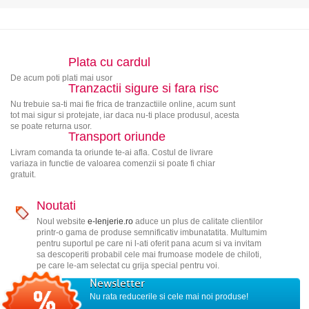
Plata cu cardul
De acum poti plati mai usor
Tranzactii sigure si fara risc
Nu trebuie sa-ti mai fie frica de tranzactiile online, acum sunt
tot mai sigur si protejate, iar daca nu-ti place produsul, acesta
se poate returna usor.
Transport oriunde
Livram comanda ta oriunde te-ai afla. Costul de livrare
variaza in functie de valoarea comenzii si poate fi chiar
gratuit.
Noutati
Noul website
e-lenjerie.ro
aduce un plus de calitate clientilor
printr-o gama de produse semnificativ imbunatatita. Multumim
pentru suportul pe care ni l-ati oferit pana acum si va invitam
sa descoperiti probabil cele mai frumoase modele de chiloti,
pe care le-am selectat cu grija special pentru voi.
Newsletter
Nu rata reducerile si cele mai noi produse!