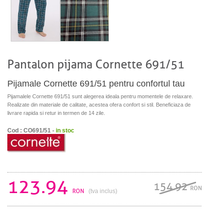
Pantalon pijama Cornette 691/51
Pijamale Cornette 691/51 pentru confortul tau
Pijamalele Cornette 691/51 sunt alegerea ideala pentru momentele de relaxare.
Realizate din materiale de calitate, acestea ofera confort si stil. Beneficiaza de
livrare rapida si retur in termen de 14 zile.
Cod : CO691/51 -
in stoc
123.94
154.92
RON
RON
(tva inclus)