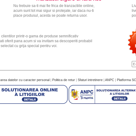
Nu trebuie sa-ti mai fie frica de tranzactiile online,
Li
acum sunt tot mai sigur si protejate, iar daca nu-ti
li
place produsul, acesta se poate returna usor.
po
 clientilor printr-o gama de produse semnificativ
ati oferit pana acum si va invitam sa descoperiti probabil
electat cu grija special pentru voi.
rarea datelor cu caracter personal
|
Politica de retur
|
Sfaturi intretinere
|
ANPC
|
Platforma S