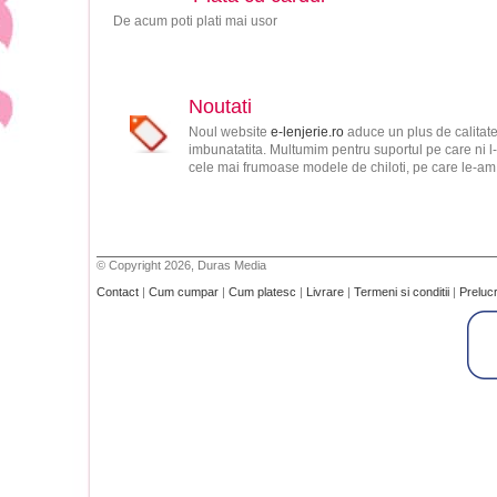
De acum poti plati mai usor
Noutati
Noul website
e-lenjerie.ro
aduce un plus de calitate
imbunatatita. Multumim pentru suportul pe care ni l-
cele mai frumoase modele de chiloti, pe care le-am s
© Copyright 2026, Duras Media
Contact
|
Cum cumpar
|
Cum platesc
|
Livrare
|
Termeni si conditii
|
Preluc