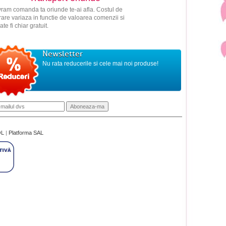
vram comanda ta oriunde te-ai afla. Costul de
vrare variaza in functie de valoarea comenzii si
ate fi chiar gratuit.
Newsletter
Nu rata reducerile si cele mai noi produse!
OL
|
Platforma SAL