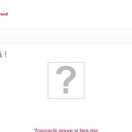
 !
Tranzactii sigure si fara risc