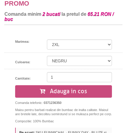
PROMO
Comanda minim
2 bucati
la pretul de
65.21 RON /
buc
Marimea:
Culoarea:
Cantitate:
Adauga in cos
Comanda telefonic:
0371236350
Maiou pentru barbati realizat din bumbac de inalta calitate.
Maioul
are bretele late, decolteu semirotund si s
e muleaza perfect pe corp.
Compozitie: 100% Bumbac
Pe scurt:
SKU FUNMICHAL · FUNNY DAY · BLUZE si