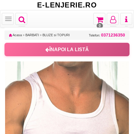
E-LENJERIE.RO
Toggle
Toggle
Toggle
Toggl
Toggle
navigation
navigation
navigation
naviga
navigation
0
0371236350
Acasa
»
BARBATI
»
BLUZE si TOPURI
Telefon:
ÎNAPOI LA LISTĂ