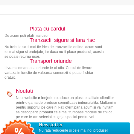
Plata cu cardul
De acum poti plati mai usor
Tranzactii sigure si fara risc
Nu trebuie sa-ti mai fie frica de tranzactiile online, acum sunt
tot mai sigur si protejate, iar daca nu-ti place produsul, acesta
se poate returna usor.
Transport oriunde
Livram comanda ta oriunde te-ai afla. Costul de livrare
variaza in functie de valoarea comenzii si poate fi chiar
gratuit.
Noutati
Noul website
e-lenjerie.ro
aduce un plus de calitate clientilor
printr-o gama de produse semnificativ imbunatatita. Multumim
pentru suportul pe care ni l-ati oferit pana acum si va invitam
sa descoperiti probabil cele mai frumoase modele de chiloti,
pe care le-am selectat cu grija special pentru voi.
Newsletter
Nu rata reducerile si cele mai noi produse!