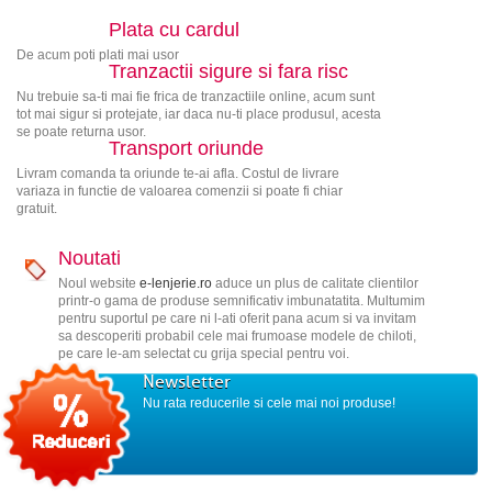
Plata cu cardul
De acum poti plati mai usor
Tranzactii sigure si fara risc
Nu trebuie sa-ti mai fie frica de tranzactiile online, acum sunt
tot mai sigur si protejate, iar daca nu-ti place produsul, acesta
se poate returna usor.
Transport oriunde
Livram comanda ta oriunde te-ai afla. Costul de livrare
variaza in functie de valoarea comenzii si poate fi chiar
gratuit.
Noutati
Noul website
e-lenjerie.ro
aduce un plus de calitate clientilor
printr-o gama de produse semnificativ imbunatatita. Multumim
pentru suportul pe care ni l-ati oferit pana acum si va invitam
sa descoperiti probabil cele mai frumoase modele de chiloti,
pe care le-am selectat cu grija special pentru voi.
Newsletter
Nu rata reducerile si cele mai noi produse!