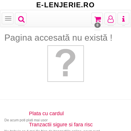
E-LENJERIE.RO
Toggle
Toggle
Toggle
Toggl
Toggle
navigation
navigation
navigation
naviga
navigation
0
Pagina accesată nu există !
Plata cu cardul
De acum poti plati mai usor
Tranzactii sigure si fara risc