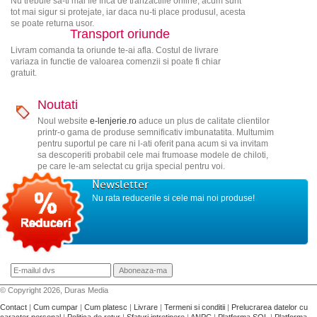
Nu trebuie sa-ti mai fie frica de tranzactiile online, acum sunt
tot mai sigur si protejate, iar daca nu-ti place produsul, acesta
se poate returna usor.
Transport oriunde
Livram comanda ta oriunde te-ai afla. Costul de livrare
variaza in functie de valoarea comenzii si poate fi chiar
gratuit.
Noutati
Noul website
e-lenjerie.ro
aduce un plus de calitate clientilor
printr-o gama de produse semnificativ imbunatatita. Multumim
pentru suportul pe care ni l-ati oferit pana acum si va invitam
sa descoperiti probabil cele mai frumoase modele de chiloti,
pe care le-am selectat cu grija special pentru voi.
Newsletter
Nu rata reducerile si cele mai noi produse!
© Copyright 2026, Duras Media
Contact
|
Cum cumpar
|
Cum platesc
|
Livrare
|
Termeni si conditii
|
Prelucrarea datelor cu
caracter personal
|
Politica de retur
|
Sfaturi intretinere
|
ANPC
|
Platforma SOL
|
Platforma