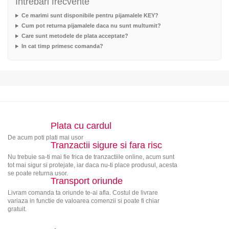
Intrebari frecvente
Ce marimi sunt disponibile pentru pijamalele KEY?
Cum pot returna pijamalele daca nu sunt multumit?
Care sunt metodele de plata acceptate?
In cat timp primesc comanda?
Plata cu cardul
De acum poti plati mai usor
Tranzactii sigure si fara risc
Nu trebuie sa-ti mai fie frica de tranzactiile online, acum sunt
tot mai sigur si protejate, iar daca nu-ti place produsul, acesta
se poate returna usor.
Transport oriunde
Livram comanda ta oriunde te-ai afla. Costul de livrare
variaza in functie de valoarea comenzii si poate fi chiar
gratuit.