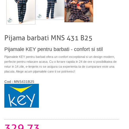
Pijama barbati MNS 431 B25
Pijamale KEY pentru barbati - confort si stil
Pijamalele KEY pentru barbati ofera un confort exceptional si un design modern,
perfecte pentru relaxare acasa. Cu o livrare rapida in 24 de ore si posibilitatea de
retur in 14 zile, e-lenjerie.ro se asigura ca experienta ta de cumparare este una
placuta. Alege acum pijamalele care ti se potrivesc!
Cod : MNS431B25
329.73