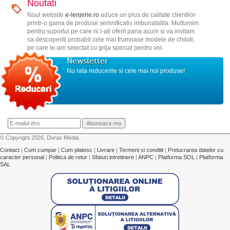
Noutati
Noul website
e-lenjerie.ro
aduce un plus de calitate clientilor
printr-o gama de produse semnificativ imbunatatita. Multumim
pentru suportul pe care ni l-ati oferit pana acum si va invitam
sa descoperiti probabil cele mai frumoase modele de chiloti,
pe care le-am selectat cu grija special pentru voi.
Newsletter
Nu rata reducerile si cele mai noi produse!
© Copyright 2026, Duras Media
Contact
|
Cum cumpar
|
Cum platesc
|
Livrare
|
Termeni si conditii
|
Prelucrarea datelor cu
caracter personal
|
Politica de retur
|
Sfaturi intretinere
|
ANPC
|
Platforma SOL
|
Platforma
SAL