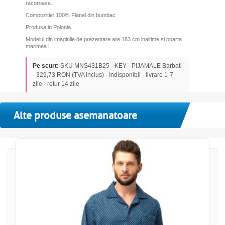
racoroase.
Compozitie: 100% Flanel din bumbac
Produsa in Polonia.
Modelul din imaginile de prezentare are 183 cm inaltime si poarta
marimea L.
Pe scurt:
SKU MNS431B25 · KEY · PIJAMALE Barbati
· 329,73 RON (TVA inclus) · Indisponibil · livrare 1-7
zile · retur 14 zile
Alte produse asemanatoare