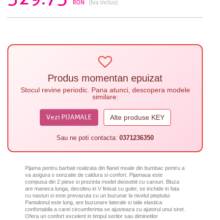
RON
(tva inclus)
Produs momentan epuizat
Stocul revine periodic. Pana atunci, descopera modele
similare:
Vezi PIJAMALE
Alte produse KEY
Sau ne poti contacta:
0371236350
Pijama pentru barbati realizata din flanel moale din bumbac pentru a
va asigura o senzatie de caldura si confort. Pijamaua este
compusa din 2 piese si prezinta model deosebit cu carouri. Bluza
are maneca lunga, decolteu in V finisat cu guler, se inchide in fata
cu nasturi si este prevazuta cu un buzunar la nivelul pieptului.
Pantalonul este lung, are buzunare laterale si talie elastica
confortabila a carei circumferinta se ajusteaza cu ajutorul unui siret.
Ofera un confort excelent in timpul serilor sau diminetilor