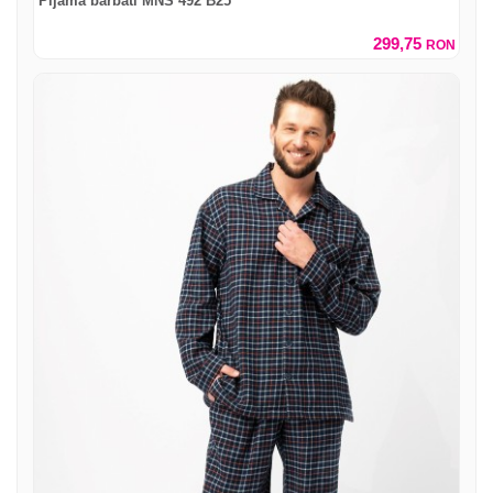
Pijama barbati MNS 492 B25
299,75
RON