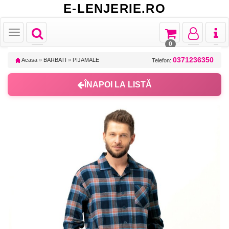
E-LENJERIE.RO
Toggle
Toggle
Toggle
Toggl
Toggle
navigation
navigation
navigation
naviga
navigation
0
0371236350
Acasa
»
BARBATI
»
PIJAMALE
Telefon:
ÎNAPOI LA LISTĂ