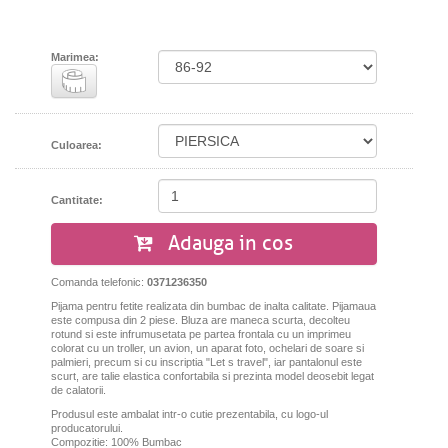
Marimea:
Culoarea:
Cantitate:
Adauga in cos
Comanda telefonic:
0371236350
Pijama pentru fetite realizata din bumbac de inalta calitate. Pijamaua
este compusa din 2 piese. Bluza are maneca scurta, decolteu
rotund si este infrumusetata pe partea frontala cu un imprimeu
colorat cu un troller, un avion, un aparat foto, ochelari de soare si
palmieri, precum si cu inscriptia "Let s travel", iar pantalonul este
scurt, are talie elastica confortabila si prezinta model deosebit legat
de calatorii.
Produsul este ambalat intr-o cutie prezentabila, cu logo-ul
producatorului.
Compozitie: 100% Bumbac