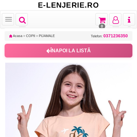
E-LENJERIE.RO
Toggle
Toggle
Toggle
Toggl
Toggle
navigation
navigation
navigation
naviga
navigation
0
0371236350
Acasa
»
COPII
»
PIJAMALE
Telefon:
ÎNAPOI LA LISTĂ