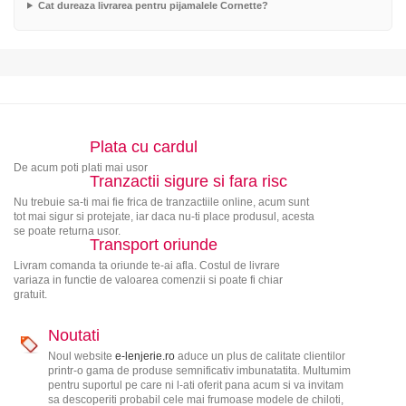
Cat dureaza livrarea pentru pijamalele Cornette?
Plata cu cardul
De acum poti plati mai usor
Tranzactii sigure si fara risc
Nu trebuie sa-ti mai fie frica de tranzactiile online, acum sunt
tot mai sigur si protejate, iar daca nu-ti place produsul, acesta
se poate returna usor.
Transport oriunde
Livram comanda ta oriunde te-ai afla. Costul de livrare
variaza in functie de valoarea comenzii si poate fi chiar
gratuit.
Noutati
Noul website
e-lenjerie.ro
aduce un plus de calitate clientilor
printr-o gama de produse semnificativ imbunatatita. Multumim
pentru suportul pe care ni l-ati oferit pana acum si va invitam
sa descoperiti probabil cele mai frumoase modele de chiloti,