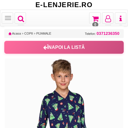
E-LENJERIE.RO
Toggle
Toggle
Toggle
Toggl
Toggle
navigation
navigation
navigation
naviga
navigation
0
0371236350
Acasa
»
COPII
»
PIJAMALE
Telefon:
ÎNAPOI LA LISTĂ