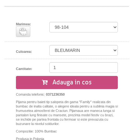
Marimea:
Culoarea:
Cantitate:
Adauga in cos
Comanda telefonic:
0371236350
Pijama pentru baieti tip salopeta din gama "Family" realizata din
bumbac de inalta calitate, o alegere ideala pentru a sublinia magia si
frumusetea atmosferei de Craciun. Pijamaua are maneca lunga si
pantalon lung finisate cu mansete, prezinta model festiv cu brazi,
se inchide pe partea frontala cu fermoar si este prevazuta cu
buzunare la nivelul soldurilor.
Compozitie: 100% Bumbac
Produsa in Polonia