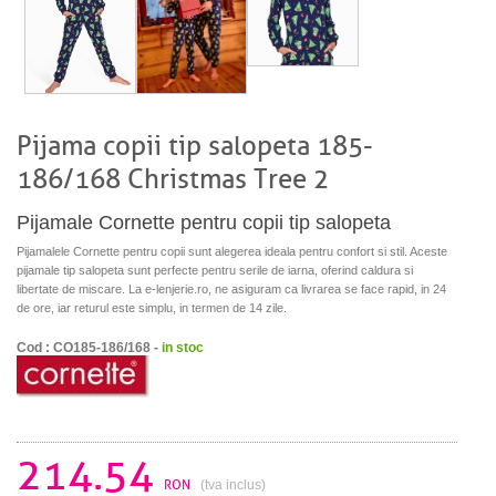
Pijama copii tip salopeta 185-
186/168 Christmas Tree 2
Pijamale Cornette pentru copii tip salopeta
Pijamalele Cornette pentru copii sunt alegerea ideala pentru confort si stil. Aceste
pijamale tip salopeta sunt perfecte pentru serile de iarna, oferind caldura si
libertate de miscare. La e-lenjerie.ro, ne asiguram ca livrarea se face rapid, in 24
de ore, iar returul este simplu, in termen de 14 zile.
Cod : CO185-186/168 -
in stoc
214.54
RON
(tva inclus)