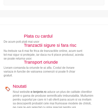
Plata cu cardul
De acum poti plati mai usor
Tranzactii sigure si fara risc
Nu trebuie sa-ti mai fie frica de tranzactiile online, acum sunt
tot mai sigur si protejate, iar daca nu-ti place produsul, acesta
se poate returna usor.
Transport oriunde
Livram comanda ta oriunde te-ai afla. Costul de livrare
variaza in functie de valoarea comenzii si poate fi chiar
gratuit.
Noutati
Noul website
e-lenjerie.ro
aduce un plus de calitate clientilor
printr-o gama de produse semnificativ imbunatatita. Multumim
pentru suportul pe care ni l-ati oferit pana acum si va invitam
sa descoperiti probabil cele mai frumoase modele de chiloti,
pe care le-am selectat cu grija special pentru voi.