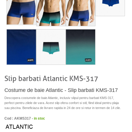
Slip barbati Atlantic KMS-317
Costume de baie Atlantic - Slip barbati KMS-317
Descopera costumele de baie Atlantic, inclusiv slipul pentru barbati KMS-317,
perfect pentru zilele de vara. Acest slip ofera confort si stil, fiind ideal pentru plaja
sau piscina. Beneficiaza de livrare rapida in 24 de ore si retur in termen de 14 zile.
Cod : AKMS317 -
in stoc