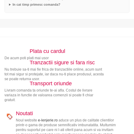
In cat timp primesc comanda?
Plata cu cardul
De acum poti plati mai usor
Tranzactii sigure si fara risc
Nu trebuie sa-ti mai fie frica de tranzactiile online, acum sunt
tot mai sigur si protejate, iar daca nu-ti place produsul, acesta
se poate returna usor.
Transport oriunde
Livram comanda ta oriunde te-ai afla. Costul de livrare
variaza in functie de valoarea comenzii si poate fi chiar
gratuit.
Noutati
Noul website
e-lenjerie.ro
aduce un plus de calitate clientilor
printr-o gama de produse semnificativ imbunatatita. Multumim
pentru suportul pe care ni l-ati oferit pana acum si va invitam