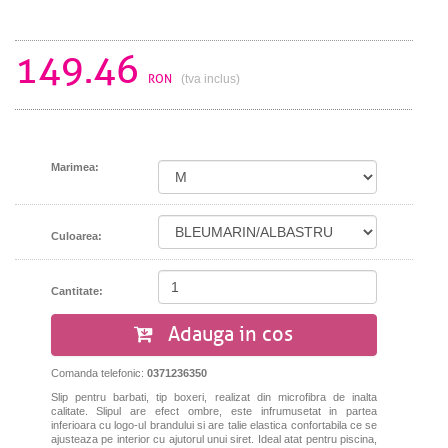
149.46
RON
(tva inclus)
Marimea:
Culoarea:
Cantitate:
Adauga in cos
Comanda telefonic:
0371236350
Slip pentru barbati, tip boxeri, realizat din microfibra de inalta
calitate. Slipul are efect ombre, este infrumusetat in partea
inferioara cu logo-ul brandului si are talie elastica confortabila ce se
ajusteaza pe interior cu ajutorul unui siret. Ideal atat pentru piscina,