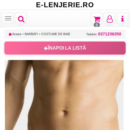
E-LENJERIE.RO
Toggle
Toggle
Toggle
Toggl
Toggle
navigation
navigation
navigation
naviga
navigation
0
0371236350
Acasa
»
BARBATI
»
COSTUME DE BAIE
Telefon:
ÎNAPOI LA LISTĂ