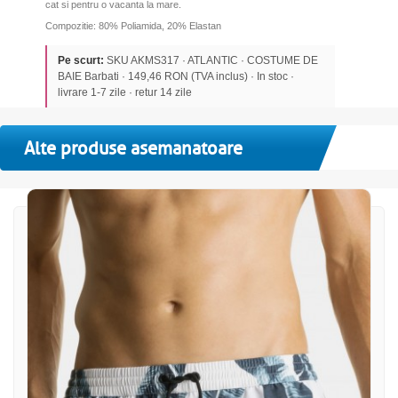
cat si pentru o vacanta la mare.
Compozitie: 80% Poliamida, 20% Elastan
Pe scurt:
SKU AKMS317 · ATLANTIC · COSTUME DE
BAIE Barbati · 149,46 RON (TVA inclus) · In stoc ·
livrare 1-7 zile · retur 14 zile
Alte produse asemanatoare