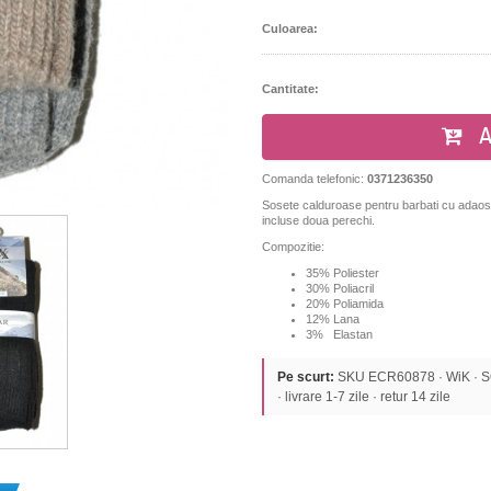
Culoarea:
Cantitate:
A
Comanda telefonic:
0371236350
Sosete calduroase pentru barbati cu adaos de
incluse doua perechi.
Compozitie:
35% Poliester
30% Poliacril
20% Poliamida
12% Lana
3% Elastan
Pe scurt:
SKU ECR60878 · WiK · SOS
· livrare 1-7 zile · retur 14 zile