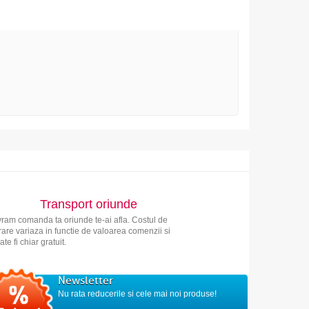
Transport oriunde
vram comanda ta oriunde te-ai afla. Costul de
vrare variaza in functie de valoarea comenzii si
ate fi chiar gratuit.
Newsletter
Nu rata reducerile si cele mai noi produse!