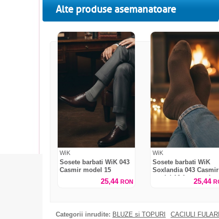
Alte produse asemanatoare
WiK
WiK
Sosete barbati WiK 043
Sosete barbati WiK
Casmir model 15
Soxlandia 043 Casmir
model 16 fara presiun
25,44
25,44
RON
R
Categorii inrudite:
BLUZE si TOPURI
CACIULI FULA