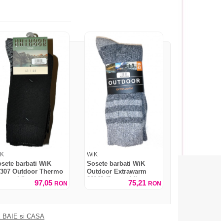
iK
WiK
sete barbati WiK
Sosete barbati WiK
1307 Outdoor Thermo
Outdoor Extrawarm
 perechi)
21140 (3 perechi)
97,05
75,21
RON
RON
 BAIE si CASA