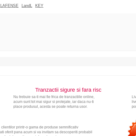
 LAFENSE
LandL
KEY
Tranzactii sigure si fara risc
Nu trebuie sa-ti mai fie frica de tranzactiile online,
Li
acum sunt tot mai sigur si protejate, iar daca nu-ti
li
place produsul, acesta se poate returna usor.
po
 clientilor printr-o gama de produse semnificativ
ati oferit pana acum si va invitam sa descoperiti probabil