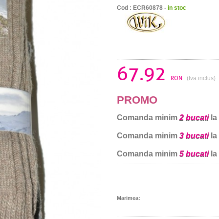
Cod : ECR60878 -
in stoc
67.92
RON
(tva inclus)
PROMO
Comanda minim
2 bucati
la
Comanda minim
3 bucati
la
Comanda minim
5 bucati
la
Marimea: