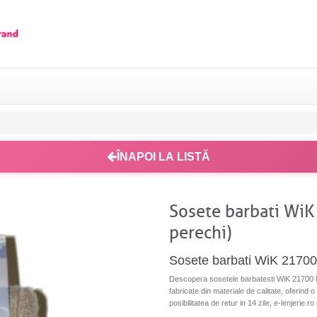
ÎNAPOI LA LISTĂ
Sosete barbati WiK
perechi)
Sosete barbati WiK 21700
Descopera sosetele barbatesti WiK 21700 Na
fabricate din materiale de calitate, oferind o
posibilitatea de retur in 14 zile, e-lenjeri