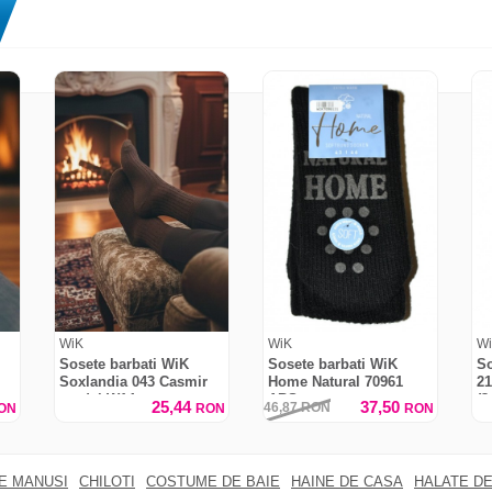
WiK
WiK
W
Sosete barbati WiK
Sosete barbati WiK
So
Soxlandia 043 Casmir
Home Natural 70961
2
e
model W14
ABS
(3
25,44
37,50
46,87
RON
ON
RON
RON
RE MANUSI
CHILOTI
COSTUME DE BAIE
HAINE DE CASA
HALATE DE