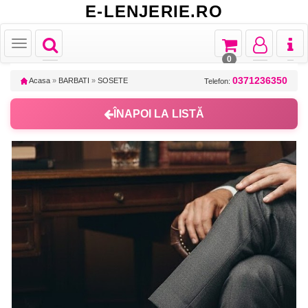
E-LENJERIE.RO
Toggle
Toggle
Toggle
Toggl
Toggle
navigation
navigation
navigation
naviga
navigation
0
0371236350
Acasa
»
BARBATI
»
SOSETE
Telefon:
ÎNAPOI LA LISTĂ