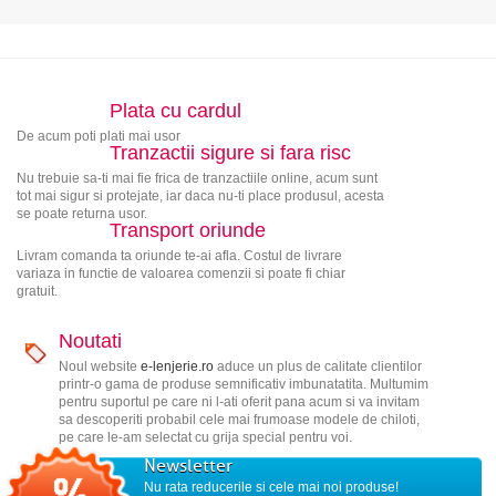
Plata cu cardul
De acum poti plati mai usor
Tranzactii sigure si fara risc
Nu trebuie sa-ti mai fie frica de tranzactiile online, acum sunt
tot mai sigur si protejate, iar daca nu-ti place produsul, acesta
se poate returna usor.
Transport oriunde
Livram comanda ta oriunde te-ai afla. Costul de livrare
variaza in functie de valoarea comenzii si poate fi chiar
gratuit.
Noutati
Noul website
e-lenjerie.ro
aduce un plus de calitate clientilor
printr-o gama de produse semnificativ imbunatatita. Multumim
pentru suportul pe care ni l-ati oferit pana acum si va invitam
sa descoperiti probabil cele mai frumoase modele de chiloti,
pe care le-am selectat cu grija special pentru voi.
Newsletter
Nu rata reducerile si cele mai noi produse!