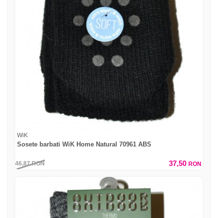
WiK
Sosete barbati WiK Home Natural 70961 ABS
37,50
46,87
RON
RON