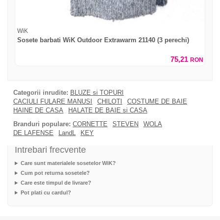
WiK
Sosete barbati WiK Outdoor Extrawarm 21140 (3 perechi)
75,21
RON
Categorii inrudite:
BLUZE si TOPURI
CACIULI FULARE MANUSI
CHILOTI
COSTUME DE BAIE
HAINE DE CASA
HALATE DE BAIE si CASA
Branduri populare:
CORNETTE
STEVEN
WOLA
DE LAFENSE
LandL
KEY
Intrebari frecvente
Care sunt materialele sosetelor WiK?
Cum pot returna sosetele?
Care este timpul de livrare?
Pot plati cu cardul?