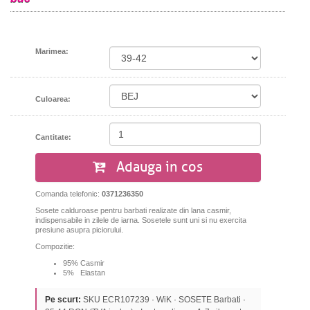
Marimea:
Culoarea:
Cantitate:
Adauga in cos
Comanda telefonic:
0371236350
Sosete calduroase pentru barbati realizate din lana casmir,
indispensabile in zilele de iarna. Sosetele sunt uni si nu exercita
presiune asupra piciorului.
Compozitie:
95% Casmir
5% Elastan
Pe scurt:
SKU ECR107239 · WiK · SOSETE Barbati ·