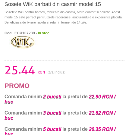
Sosete WiK barbati din casmir model 15
Sosetele WiK pentru barbati, fabricate din casmir, ofera confort si calitate. Acest
model 15 este perfect pentru zilele racoroase, asigurandu-ti o experienta placuta.
Beneficiaza de livrare rapida si retur in termen de 14 zile.
Cod : ECR107239 -
in stoc
25.44
RON
(tva inclus)
PROMO
Comanda minim
2 bucati
la pretul de
22.90 RON /
buc
Comanda minim
3 bucati
la pretul de
21.62 RON /
buc
Comanda minim
5 bucati
la pretul de
20.35 RON /
buc