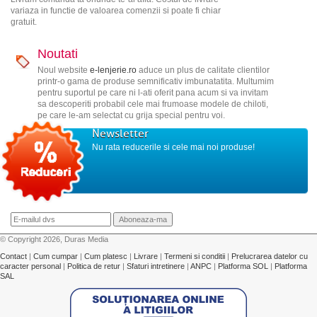
variaza in functie de valoarea comenzii si poate fi chiar
gratuit.
Noutati
Noul website
e-lenjerie.ro
aduce un plus de calitate clientilor
printr-o gama de produse semnificativ imbunatatita. Multumim
pentru suportul pe care ni l-ati oferit pana acum si va invitam
sa descoperiti probabil cele mai frumoase modele de chiloti,
pe care le-am selectat cu grija special pentru voi.
Newsletter
Nu rata reducerile si cele mai noi produse!
© Copyright 2026, Duras Media
Contact
|
Cum cumpar
|
Cum platesc
|
Livrare
|
Termeni si conditii
|
Prelucrarea datelor cu
caracter personal
|
Politica de retur
|
Sfaturi intretinere
|
ANPC
|
Platforma SOL
|
Platforma
SAL