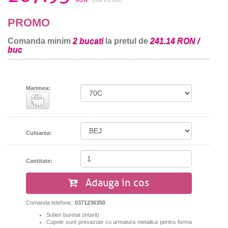
PROMO
Comanda minim
2 bucati
la pretul de
241.14 RON /
buc
Marimea:
Culoarea:
Cantitate:
Adauga in cos
Comanda telefonic:
0371236350
Sutien buretat (intarit)
Cupele sunt prevazute cu armatura metalica pentru forma