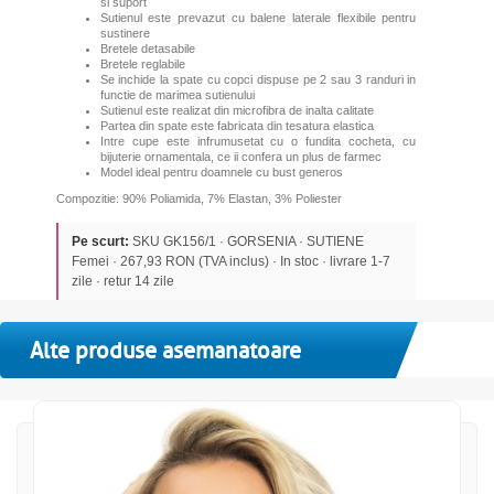
si suport
Sutienul este prevazut cu balene laterale flexibile pentru
sustinere
Bretele detasabile
Bretele reglabile
Se inchide la spate cu copci dispuse pe 2 sau 3 randuri in
functie de marimea sutienului
Sutienul este realizat din microfibra de inalta calitate
Partea din spate este fabricata din tesatura elastica
Intre cupe este infrumusetat cu o fundita cocheta, cu
bijuterie ornamentala, ce ii confera un plus de farmec
Model ideal pentru doamnele cu bust generos
Compozitie: 90% Poliamida, 7% Elastan, 3% Poliester
Pe scurt:
SKU GK156/1 · GORSENIA · SUTIENE
Femei · 267,93 RON (TVA inclus) · In stoc · livrare 1-7
zile · retur 14 zile
Alte produse asemanatoare