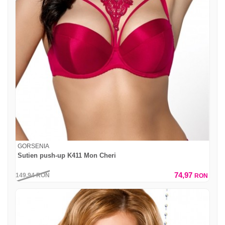
GORSENIA
Sutien push-up K411 Mon Cheri
74,97
149,94
RON
RON