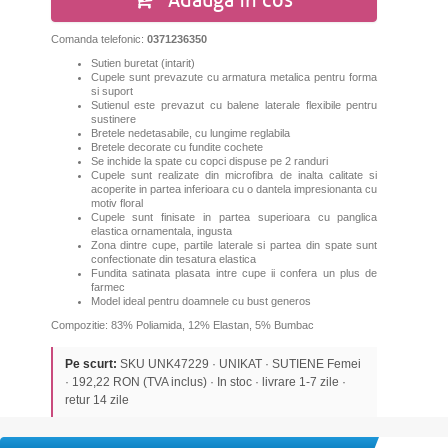
Adauga in cos
Comanda telefonic:
0371236350
Sutien buretat (intarit)
Cupele sunt prevazute cu armatura metalica pentru forma
si suport
Sutienul este prevazut cu balene laterale flexibile pentru
sustinere
Bretele nedetasabile, cu lungime reglabila
Bretele decorate cu fundite cochete
Se inchide la spate cu copci dispuse pe 2 randuri
Cupele sunt realizate din microfibra de inalta calitate si
acoperite in partea inferioara cu o dantela impresionanta cu
motiv floral
Cupele sunt finisate in partea superioara cu panglica
elastica ornamentala, ingusta
Zona dintre cupe, partile laterale si partea din spate sunt
confectionate din tesatura elastica
Fundita satinata plasata intre cupe ii confera un plus de
farmec
Model ideal pentru doamnele cu bust generos
Compozitie: 83% Poliamida, 12% Elastan, 5% Bumbac
Pe scurt:
SKU UNK47229 · UNIKAT · SUTIENE Femei
· 192,22 RON (TVA inclus) · In stoc · livrare 1-7 zile ·
retur 14 zile