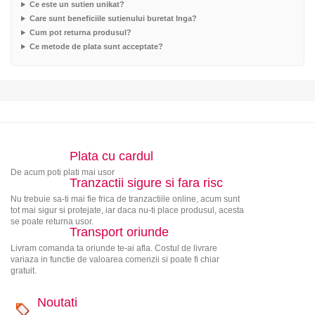
Ce este un sutien unikat?
Care sunt beneficiile sutienului buretat Inga?
Cum pot returna produsul?
Ce metode de plata sunt acceptate?
Plata cu cardul
De acum poti plati mai usor
Tranzactii sigure si fara risc
Nu trebuie sa-ti mai fie frica de tranzactiile online, acum sunt
tot mai sigur si protejate, iar daca nu-ti place produsul, acesta
se poate returna usor.
Transport oriunde
Livram comanda ta oriunde te-ai afla. Costul de livrare
variaza in functie de valoarea comenzii si poate fi chiar
gratuit.
Noutati