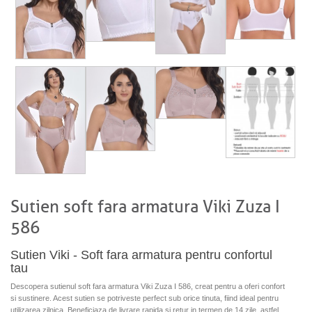
Sutien soft fara armatura Viki Zuza I
586
Sutien Viki - Soft fara armatura pentru confortul
tau
Descopera sutienul soft fara armatura Viki Zuza I 586, creat pentru a oferi confort
si sustinere. Acest sutien se potriveste perfect sub orice tinuta, fiind ideal pentru
utilizarea zilnica. Beneficiaza de livrare rapida si retur in termen de 14 zile, astfel