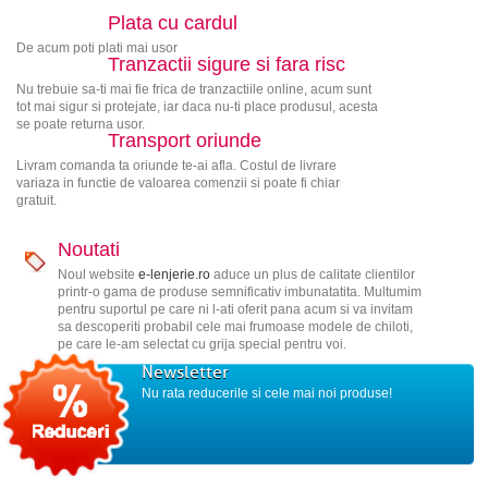
Plata cu cardul
De acum poti plati mai usor
Tranzactii sigure si fara risc
Nu trebuie sa-ti mai fie frica de tranzactiile online, acum sunt
tot mai sigur si protejate, iar daca nu-ti place produsul, acesta
se poate returna usor.
Transport oriunde
Livram comanda ta oriunde te-ai afla. Costul de livrare
variaza in functie de valoarea comenzii si poate fi chiar
gratuit.
Noutati
Noul website
e-lenjerie.ro
aduce un plus de calitate clientilor
printr-o gama de produse semnificativ imbunatatita. Multumim
pentru suportul pe care ni l-ati oferit pana acum si va invitam
sa descoperiti probabil cele mai frumoase modele de chiloti,
pe care le-am selectat cu grija special pentru voi.
Newsletter
Nu rata reducerile si cele mai noi produse!