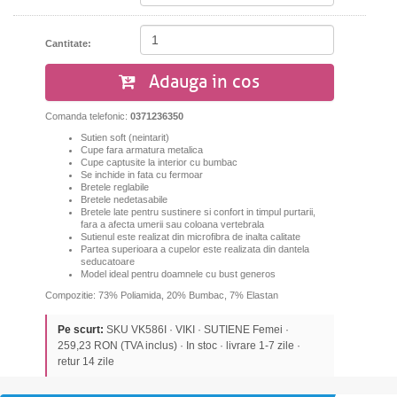
Cantitate:
Adauga in cos
Comanda telefonic:
0371236350
Sutien soft (neintarit)
Cupe fara armatura metalica
Cupe captusite la interior cu bumbac
Se inchide in fata cu fermoar
Bretele reglabile
Bretele nedetasabile
Bretele late pentru sustinere si confort in timpul purtarii,
fara a afecta umerii sau coloana vertebrala
Sutienul este realizat din microfibra de inalta calitate
Partea superioara a cupelor este realizata din dantela
seducatoare
Model ideal pentru doamnele cu bust generos
Compozitie: 73% Poliamida, 20% Bumbac, 7% Elastan
Pe scurt:
SKU VK586I · VIKI · SUTIENE Femei ·
259,23 RON (TVA inclus) · In stoc · livrare 1-7 zile ·
retur 14 zile