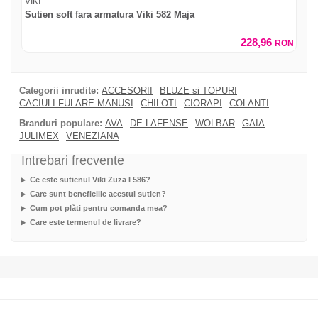
VIKI
Sutien soft fara armatura Viki 582 Maja
228,96
RON
Categorii inrudite:
ACCESORII
BLUZE si TOPURI
CACIULI FULARE MANUSI
CHILOTI
CIORAPI
COLANTI
Branduri populare:
AVA
DE LAFENSE
WOLBAR
GAIA
JULIMEX
VENEZIANA
Intrebari frecvente
Ce este sutienul Viki Zuza I 586?
Care sunt beneficiile acestui sutien?
Cum pot plăti pentru comanda mea?
Care este termenul de livrare?