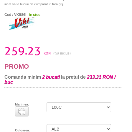
incat sa te bucuri de cumparaturi fara griji.
Cod : VK586I -
in stoc
259.23
RON
(tva inclus)
PROMO
Comanda minim
2 bucati
la pretul de
233.31 RON /
buc
Marimea:
Culoarea: