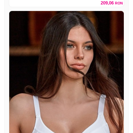
209,06
RON