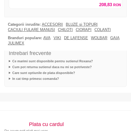
208,83
RON
Categorii inrudite:
ACCESORII
BLUZE si TOPURI
CACIULI FULARE MANUSI
CHILOTI
CIORAPI
COLANTI
Branduri populare:
AVA
VIKI
DE LAFENSE
WOLBAR
GAIA
JULIMEX
Intrebari frecvente
Ce marimi sunt disponibile pentru sutienul Roxana?
Cum pot returna sutienul daca nu mi se potriveste?
Care sunt optiunile de plata disponibile?
In cat timp primesc comanda?
Plata cu cardul
De acum poti plati mai usor