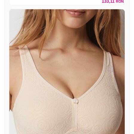
133,11
RON