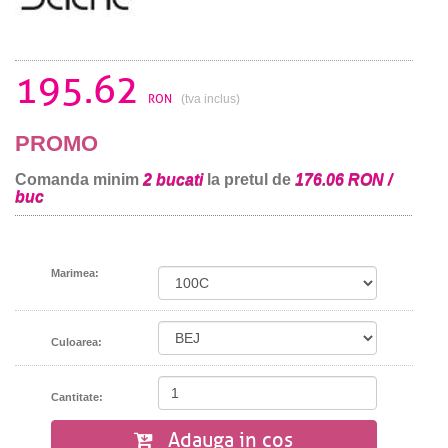
195.62
RON
(tva inclus)
PROMO
Comanda minim
2 bucati
la pretul de
176.06 RON /
buc
Marimea:
Culoarea:
Cantitate:
Adauga in cos