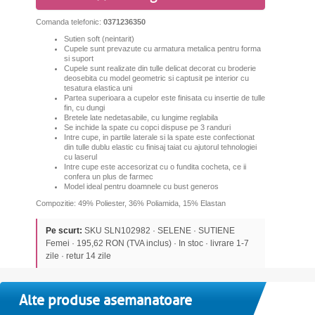
Comanda telefonic:
0371236350
Sutien soft (neintarit)
C
upele sunt prevazute cu armatura metalica pentru forma
si suport
Cupele sunt realizate din tulle delicat decorat cu broderie
deosebita cu model geometric si captusit pe interior cu
tesatura elastica uni
Partea superioara a cupelor este finisata cu insertie de tulle
fin, cu dungi
Bretele late nedetasabile, cu lungime reglabila
Se inchide la spate cu copci dispuse pe 3 randuri
Intre cupe, in partile laterale si la spate este confectionat
din tulle dublu elastic cu finisaj taiat cu ajutorul tehnologiei
cu laserul
Intre cupe este accesorizat cu o fundita cocheta, ce ii
confera un plus de farmec
Model ideal pentru doamnele cu bust generos
Compozitie: 49% Poliester, 36% Poliamida, 15% Elastan
Pe scurt:
SKU SLN102982 · SELENE · SUTIENE
Femei · 195,62 RON (TVA inclus) · In stoc · livrare 1-7
zile · retur 14 zile
Alte produse asemanatoare