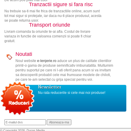
Tranzactii sigure si fara risc
Nu trebuie sa-ti mai fie frica de tranzactiile online, acum sunt
tot mai sigur si protejate, iar daca nu-ti place produsul, acesta
se poate returna usor.
Transport oriunde
Livram comanda ta oriunde te-ai afla. Costul de livrare
variaza in functie de valoarea comenzii si poate fi chiar
gratuit.
Noutati
Noul website
e-lenjerie.ro
aduce un plus de calitate clientilor
printr-o gama de produse semnificativ imbunatatita. Multumim
pentru suportul pe care ni l-ati oferit pana acum si va invitam
sa descoperiti probabil cele mai frumoase modele de chiloti,
pe care le-am selectat cu grija special pentru voi.
Newsletter
Nu rata reducerile si cele mai noi produse!
© Copyright 2026, Duras Media