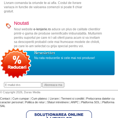
Livram comanda ta oriunde te-ai afla. Costul de livrare
variaza in functie de valoarea comenzii si poate fi chiar
gratuit.
Noutati
Noul website
e-lenjerie.ro
aduce un plus de calitate clientilor
printr-o gama de produse semnificativ imbunatatita. Multumim
pentru suportul pe care ni l-ati oferit pana acum si va invitam
sa descoperiti probabil cele mai frumoase modele de chiloti,
pe care le-am selectat cu grija special pentru voi.
Newsletter
Nu rata reducerile si cele mai noi produse!
© Copyright 2026, Duras Media
Contact
|
Cum cumpar
|
Cum platesc
|
Livrare
|
Termeni si conditii
|
Prelucrarea datelor cu
caracter personal
|
Politica de retur
|
Sfaturi intretinere
|
ANPC
|
Platforma SOL
|
Platforma
SAL