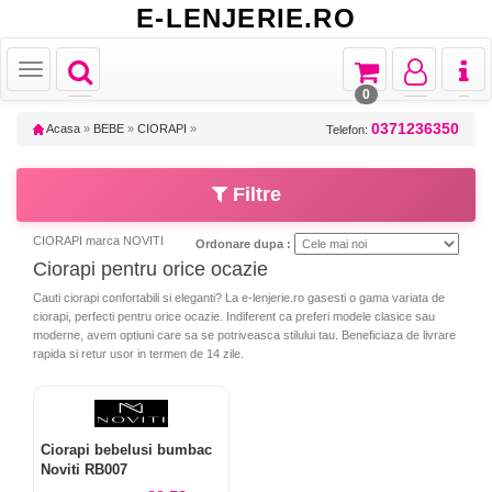
E-LENJERIE.RO
Toggle
Toggle
Toggle
Toggl
Toggle
navigation
navigation
navigation
naviga
navigation
0
0371236350
Acasa
»
BEBE
»
CIORAPI
»
Telefon:
Filtre
CIORAPI marca NOVITI
Ordonare dupa :
Ciorapi pentru orice ocazie
Cauti ciorapi confortabili si eleganti? La e-lenjerie.ro gasesti o gama variata de
ciorapi, perfecti pentru orice ocazie. Indiferent ca preferi modele clasice sau
moderne, avem optiuni care sa se potriveasca stilului tau. Beneficiaza de livrare
rapida si retur usor in termen de 14 zile.
Ciorapi bebelusi bumbac
Noviti RB007