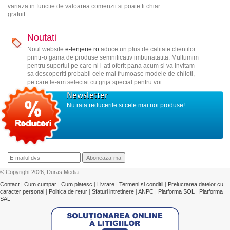
variaza in functie de valoarea comenzii si poate fi chiar
gratuit.
Noutati
Noul website
e-lenjerie.ro
aduce un plus de calitate clientilor
printr-o gama de produse semnificativ imbunatatita. Multumim
pentru suportul pe care ni l-ati oferit pana acum si va invitam
sa descoperiti probabil cele mai frumoase modele de chiloti,
pe care le-am selectat cu grija special pentru voi.
Newsletter
Nu rata reducerile si cele mai noi produse!
© Copyright 2026, Duras Media
Contact
|
Cum cumpar
|
Cum platesc
|
Livrare
|
Termeni si conditii
|
Prelucrarea datelor cu
caracter personal
|
Politica de retur
|
Sfaturi intretinere
|
ANPC
|
Platforma SOL
|
Platforma
SAL