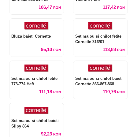
106,47
117,42
RON
RON
Bluza baieti Cornette
Set maiou si chilot fetite
Cornette 316/01
95,10
113,88
RON
RON
Set maiou si chilot fetite
Set maiou si chilot baieti
773-774 Haft
Cornette 866-867-868
111,18
110,76
RON
RON
Set maiou si chilot baieti
Slipy 864
92,23
RON