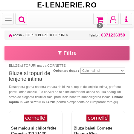
E-LENJERIE.RO
Toggle
Toggle
Toggle
Toggl
Toggle
navigation
navigation
navigation
naviga
navigation
0
0371236350
Acasa
»
COPII
»
BLUZE si TOPURI
»
Telefon:
Filtre
BLUZE si TOPURI marca CORNETTE
Ordonare dupa :
Bluze si topuri de
lenjerie intima
Descopera gama noastra variata de bluze si topuri de lenjerie intima, perfecte
pentru orice ocazie. Fie ca vrei sa te simti confortabil acasa sau sa adaugi un
strop de eleganta tinutelor tale, produsele noastre sunt alegerea ideala.
Livrare
rapida in 24h
si
retur in 14 zile
pentru o experienta de cumparare fara griji.
Set maiou si chilot fetite
Bluza baieti Cornette
Cornette 313-314/01
Thermo Plus