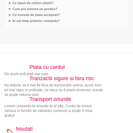
Ce tipuri de chiloti oferiti?
Cum pot returna un produs?
Ce metode de plata acceptati?
In cat timp primesc comanda?
Plata cu cardul
De acum poti plati mai usor
Tranzactii sigure si fara risc
Nu trebuie sa-ti mai fie frica de tranzactiile online, acum sunt
tot mai sigur si protejate, iar daca nu-ti place produsul, acesta
se poate returna usor.
Transport oriunde
Livram comanda ta oriunde te-ai afla. Costul de livrare
variaza in functie de valoarea comenzii si poate fi chiar
gratuit.
Noutati