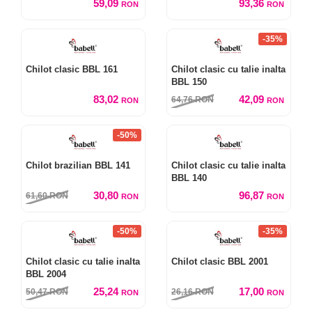
59,09
93,36
RON
RON
-35%
Chilot clasic BBL 161
Chilot clasic cu talie inalta
BBL 150
83,02
42,09
64,76
RON
RON
RON
-50%
Chilot brazilian BBL 141
Chilot clasic cu talie inalta
BBL 140
30,80
96,87
61,60
RON
RON
RON
-50%
-35%
Chilot clasic cu talie inalta
Chilot clasic BBL 2001
BBL 2004
25,24
17,00
50,47
RON
26,16
RON
RON
RON