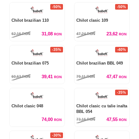
-50%
-50%
Chilot brazilian 110
Chilot clasic 109
31,08
23,62
62,16
RON
47,24
RON
RON
RON
-35%
-40%
Chilot brazilian 075
Chilot brazilian BBL 049
39,41
47,47
60,63
RON
79,11
RON
RON
RON
-35%
Chilot clasic 048
Chilot clasic cu talie inalta
BBL 054
74,00
47,55
73,16
RON
RON
RON
-30%