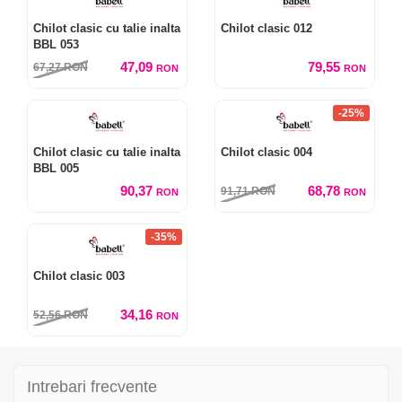
Chilot clasic cu talie inalta
Chilot clasic 012
BBL 053
47,09
79,55
67,27
RON
RON
RON
-25%
Chilot clasic cu talie inalta
Chilot clasic 004
BBL 005
90,37
68,78
91,71
RON
RON
RON
-35%
Chilot clasic 003
34,16
52,56
RON
RON
Intrebari frecvente