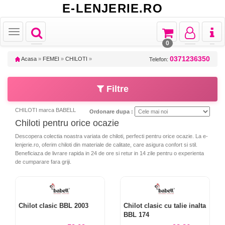
E-LENJERIE.RO
Toggle
Toggle
Toggle
Toggl
Toggle
navigation
navigation
navigation
naviga
navigation
0
0371236350
Acasa
»
FEMEI
»
CHILOTI
»
Telefon:
Filtre
CHILOTI marca BABELL
Ordonare dupa :
Chiloti pentru orice ocazie
Descopera colectia noastra variata de chiloti, perfecti pentru orice ocazie. La e-
lenjerie.ro, oferim chiloti din materiale de calitate, care asigura confort si stil.
Beneficiaza de livrare rapida in 24 de ore si retur in 14 zile pentru o experienta
de cumparare fara griji.
Chilot clasic BBL 2003
Chilot clasic cu talie inalta
BBL 174