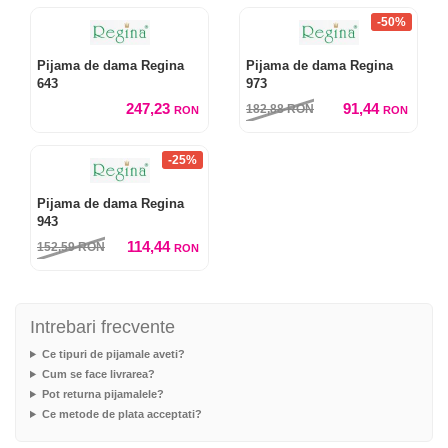
-50%
Pijama de dama Regina
Pijama de dama Regina
643
973
247,23
91,44
182,88
RON
RON
RON
-25%
Pijama de dama Regina
943
114,44
152,59
RON
RON
Intrebari frecvente
Ce tipuri de pijamale aveti?
Cum se face livrarea?
Pot returna pijamalele?
Ce metode de plata acceptati?