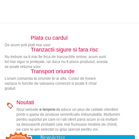
Plata cu cardul
De acum poti plati mai usor
Tranzactii sigure si fara risc
Nu trebuie sa-ti mai fie frica de tranzactiile online, acum sunt
tot mai sigur si protejate, iar daca nu-ti place produsul, acesta
se poate returna usor.
Transport oriunde
Livram comanda ta oriunde te-ai afla. Costul de livrare
variaza in functie de valoarea comenzii si poate fi chiar
gratuit.
Noutati
Noul website
e-lenjerie.ro
aduce un plus de calitate clientilor
printr-o gama de produse semnificativ imbunatatita. Multumim
pentru suportul pe care ni l-ati oferit pana acum si va invitam
sa descoperiti probabil cele mai frumoase modele de chiloti,
pe care le-am selectat cu grija special pentru voi.
Newsletter