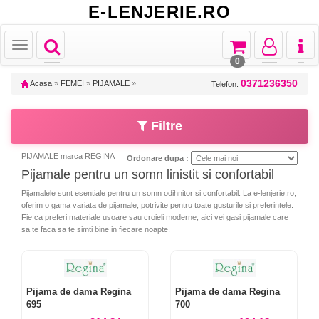
E-LENJERIE.RO
Toggle
Toggle
Toggle
Toggl
Toggle
navigation
navigation
navigation
naviga
navigation
0
0371236350
Acasa
»
FEMEI
»
PIJAMALE
»
Telefon:
Filtre
PIJAMALE marca REGINA
Ordonare dupa :
Pijamale pentru un somn linistit si confortabil
Pijamalele sunt esentiale pentru un somn odihnitor si confortabil. La e-lenjerie.ro,
oferim o gama variata de pijamale, potrivite pentru toate gusturile si preferintele.
Fie ca preferi materiale usoare sau croieli moderne, aici vei gasi pijamale care
sa te faca sa te simti bine in fiecare noapte.
Pijama de dama Regina
Pijama de dama Regina
695
700