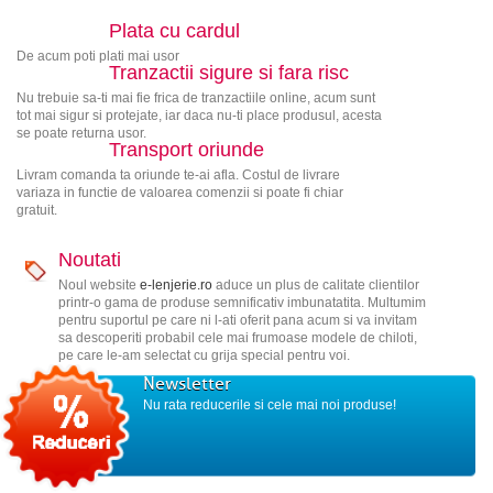
Plata cu cardul
De acum poti plati mai usor
Tranzactii sigure si fara risc
Nu trebuie sa-ti mai fie frica de tranzactiile online, acum sunt
tot mai sigur si protejate, iar daca nu-ti place produsul, acesta
se poate returna usor.
Transport oriunde
Livram comanda ta oriunde te-ai afla. Costul de livrare
variaza in functie de valoarea comenzii si poate fi chiar
gratuit.
Noutati
Noul website
e-lenjerie.ro
aduce un plus de calitate clientilor
printr-o gama de produse semnificativ imbunatatita. Multumim
pentru suportul pe care ni l-ati oferit pana acum si va invitam
sa descoperiti probabil cele mai frumoase modele de chiloti,
pe care le-am selectat cu grija special pentru voi.
Newsletter
Nu rata reducerile si cele mai noi produse!