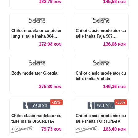
182,78
145,58
RON
RON
Chilot modelator cu picior
Chilot clasic modelator cu
lung si talie inalta 904
talie inalta Faja 907
Control
Control
172,98
136,08
RON
RON
Body modelator Giorgia
Chilot clasic modelator cu
talie inalta Violeta
275,30
146,36
RON
RON
-35%
-35%
Chilot clasic modelator cu
Chilot clasic modelator cu
talie inalta DISCRETIA
talie inalta FORTUNATA
79,73
163,49
122,66
RON
251,53
RON
RON
RON