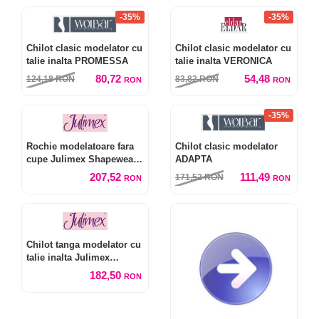
-35%
-35%
Chilot clasic modelator cu
Chilot clasic modelator cu
talie inalta PROMESSA
talie inalta VERONICA
80,72
54,48
124,18
RON
83,82
RON
RON
RON
-35%
Rochie modelatoare fara
Chilot clasic modelator
cupe Julimex Shapewear
ADAPTA
222
207,52
111,49
171,52
RON
RON
RON
Chilot tanga modelator cu
talie inalta Julimex
Shapewear 275
182,50
RON