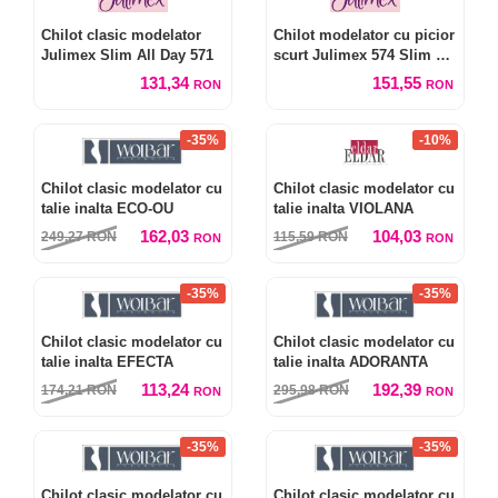
Chilot clasic modelator
Chilot modelator cu picior
Julimex Slim All Day 571
scurt Julimex 574 Slim All
Day Bermudy
131,34
151,55
RON
RON
-35%
-10%
Chilot clasic modelator cu
Chilot clasic modelator cu
talie inalta ECO-OU
talie inalta VIOLANA
162,03
104,03
249,27
RON
115,59
RON
RON
RON
-35%
-35%
Chilot clasic modelator cu
Chilot clasic modelator cu
talie inalta EFECTA
talie inalta ADORANTA
113,24
192,39
174,21
RON
295,98
RON
RON
RON
-35%
-35%
Chilot clasic modelator cu
Chilot clasic modelator cu