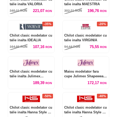
talie inalta VALORIA
talie inalta MAESTRIA
221,07
196,76
340,11
RON
302,71
RON
RON
RON
-35%
-20%
Chilot clasic modelator cu
Chilot clasic modelator cu
talie inalta IDEALIA
talie inalta VIRGINIA
107,16
75,55
164,86
RON
94,44
RON
RON
RON
Chilot clasic modelator cu
Maiou modelator fara
talie inalta Julimex
cupe Julimex Shapewear
Shapewear 251
214
189,39
172,17
RON
RON
-50%
-40%
Chilot clasic modelator cu
Chilot clasic modelator cu
talie inalta Hanna Style 06-
talie inalta Hanna Style 03-
49
70