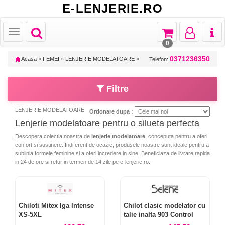
E-LENJERIE.RO
Toggle
Toggle
Toggle
Toggl
Toggle
navigation
navigation
navigation
naviga
navigation
0
0371236350
Acasa
»
FEMEI
»
LENJERIE MODELATOARE
»
Telefon:
Filtre
LENJERIE MODELATOARE
Ordonare dupa :
Lenjerie modelatoare pentru o silueta perfecta
Descopera colectia noastra de
lenjerie modelatoare
, conceputa pentru a oferi
confort si sustinere. Indiferent de ocazie, produsele noastre sunt ideale pentru a
sublinia formele feminine si a oferi incredere in sine. Beneficiaza de livrare rapida
in 24 de ore si retur in termen de 14 zile pe e-lenjerie.ro.
Chiloti Mitex Iga Intense
Chilot clasic modelator cu
XS-5XL
talie inalta 903 Control