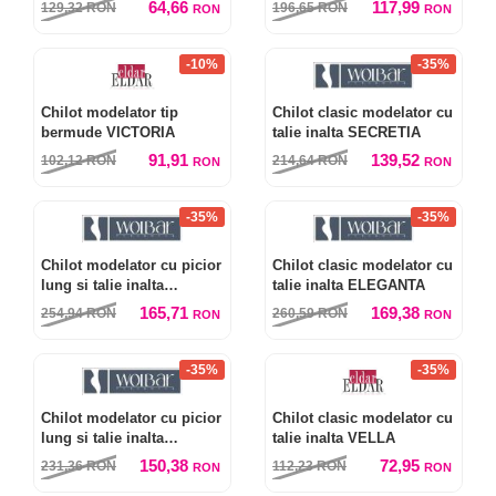
64,66
117,99
129,32
RON
196,65
RON
RON
RON
-10%
-35%
Chilot modelator tip
Chilot clasic modelator cu
bermude VICTORIA
talie inalta SECRETIA
91,91
139,52
102,12
RON
214,64
RON
RON
RON
-35%
-35%
Chilot modelator cu picior
Chilot clasic modelator cu
lung si talie inalta
talie inalta ELEGANTA
FIGURATA
165,71
169,38
254,94
RON
260,59
RON
RON
RON
-35%
-35%
Chilot modelator cu picior
Chilot clasic modelator cu
lung si talie inalta
talie inalta VELLA
COMPACTA
150,38
72,95
231,36
RON
112,23
RON
RON
RON