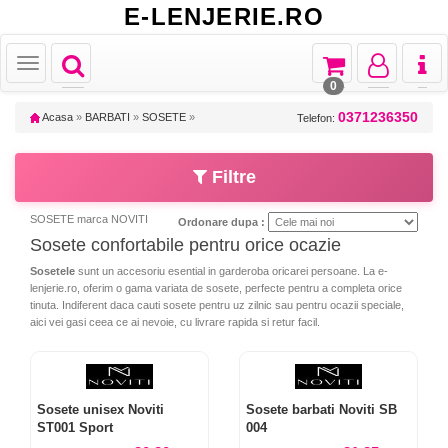
E-LENJERIE.RO
Toggle
Toggle
Toggle
Toggl
Toggle
navigation
navigation
navigation
naviga
navigation
0
0371236350
Acasa
»
BARBATI
»
SOSETE
»
Telefon:
Filtre
SOSETE marca NOVITI
Ordonare dupa :
Sosete confortabile pentru orice ocazie
Sosetele
sunt un accesoriu esential in garderoba oricarei persoane. La e-
lenjerie.ro, oferim o gama variata de sosete, perfecte pentru a completa orice
tinuta. Indiferent daca cauti sosete pentru uz zilnic sau pentru ocazii speciale,
aici vei gasi ceea ce ai nevoie, cu livrare rapida si retur facil.
Sosete unisex Noviti
Sosete barbati Noviti SB
ST001 Sport
004