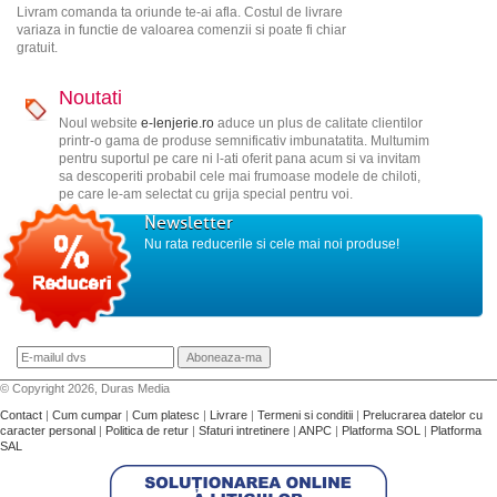
Livram comanda ta oriunde te-ai afla. Costul de livrare
variaza in functie de valoarea comenzii si poate fi chiar
gratuit.
Noutati
Noul website
e-lenjerie.ro
aduce un plus de calitate clientilor
printr-o gama de produse semnificativ imbunatatita. Multumim
pentru suportul pe care ni l-ati oferit pana acum si va invitam
sa descoperiti probabil cele mai frumoase modele de chiloti,
pe care le-am selectat cu grija special pentru voi.
Newsletter
Nu rata reducerile si cele mai noi produse!
© Copyright 2026, Duras Media
Contact
|
Cum cumpar
|
Cum platesc
|
Livrare
|
Termeni si conditii
|
Prelucrarea datelor cu
caracter personal
|
Politica de retur
|
Sfaturi intretinere
|
ANPC
|
Platforma SOL
|
Platforma
SAL