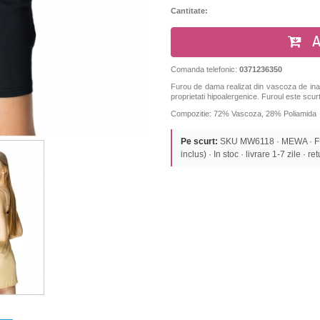
Cantitate:
A
Comanda telefonic:
0371236350
Furou de dama realizat din vascoza de inalt
proprietati hipoalergenice.
Furoul este scurt 
Compozitie: 72% Vascoza, 28% Poliamida
Pe scurt:
SKU MW6118 · MEWA · FU
inclus) · In stoc · livrare 1-7 zile · re