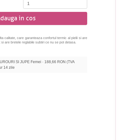
dauga in cos
a calitate
, care garanteaza confortul termic al pielii si are
si are bretele reglabile subtiri ce nu se pot detasa.
ROURI SI JUPE Femei · 188,66 RON (TVA
tur 14 zile