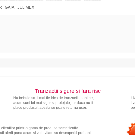
R
GAIA
JULIMEX
Tranzactii sigure si fara risc
Nu trebuie sa-ti mai fie frica de tranzactiile online,
Li
acum sunt tot mai sigur si protejate, iar daca nu-ti
li
place produsul, acesta se poate returna usor.
po
 clientilor printr-o gama de produse semnificativ
ati oferit pana acum si va invitam sa descoperiti probabil