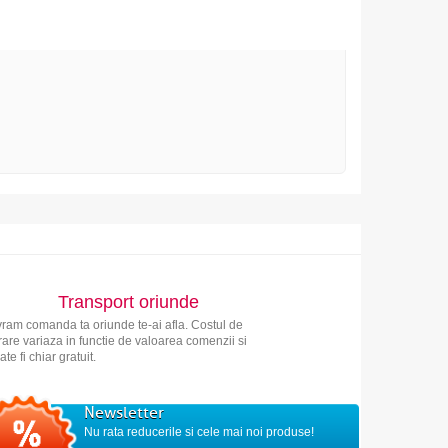
Transport oriunde
vram comanda ta oriunde te-ai afla. Costul de
vrare variaza in functie de valoarea comenzii si
ate fi chiar gratuit.
Newsletter
Nu rata reducerile si cele mai noi produse!