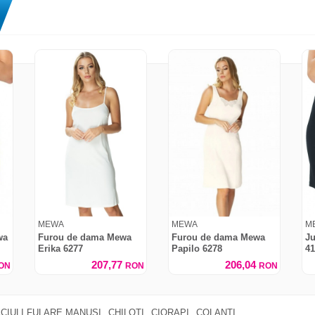
MEWA
MEWA
M
wa
Furou de dama Mewa
Furou de dama Mewa
Ju
Erika 6277
Papilo 6278
41
207,77
206,04
ON
RON
RON
CIULI FULARE MANUSI
CHILOTI
CIORAPI
COLANTI