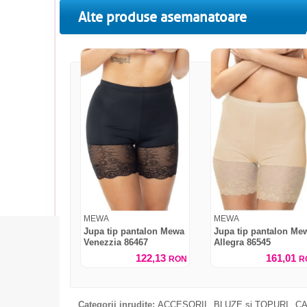
Alte produse asemanatoare
MEWA
MEWA
Jupa tip pantalon Mewa
Jupa tip pantalon Me
Venezzia 86467
Allegra 86545
122,13
161,01
RON
R
Categorii inrudite:
ACCESORII
BLUZE si TOPURI
CA