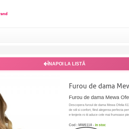
ÎNAPOI LA LISTĂ
Furou de dama Mew
Furou de dama Mewa Ofelia
Descopera furoul de dama Mewa Ofelia 6118,
de stil si confort, fiind alegerea perfecta pen
e-lenjerie.ro iti aduce cele mai frumoase pie
Cod : MW6118 -
in stoc