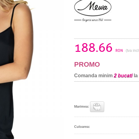
188.66
RON
(tva inc
PROMO
Comanda minim
2 bucati
la
Marimea:
Culoarea: