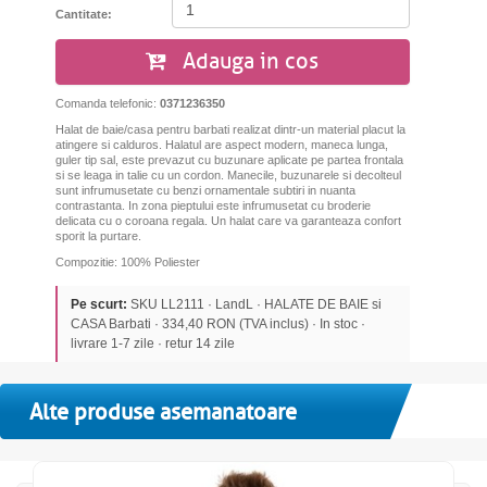
Cantitate:
Adauga in cos
Comanda telefonic:
0371236350
Halat de baie/casa pentru barbati realizat dintr-un material placut la
atingere si calduros. Halatul are aspect modern, maneca lunga,
guler tip sal, este prevazut cu buzunare aplicate pe partea frontala
si se leaga in talie cu un cordon.
Manecile, buzunarele si decolteul
sunt infrumusetate cu benzi ornamentale subtiri in nuanta
contrastanta.
In zona pieptului este infrumusetat cu broderie
delicata cu o coroana regala. Un halat care va garanteaza confort
sporit la purtare.
Compozitie: 100% Poliester
Pe scurt:
SKU LL2111 · LandL · HALATE DE BAIE si
CASA Barbati · 334,40 RON (TVA inclus) · In stoc ·
livrare 1-7 zile · retur 14 zile
Alte produse asemanatoare