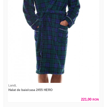
LandL
Halat de baie/casa 2455 HERO
221,00
RON