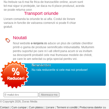
Nu trebuie sa-ti mai fie frica de tranzactiile online, acum sunt
tot mai sigur si protejate, iar daca nu-ti place produsul, acesta
se poate returna usor.
Transport oriunde
Livram comanda ta oriunde te-ai afla. Costul de livrare
variaza in functie de valoarea comenzii si poate fi chiar
gratuit.
Noutati
Noul website
e-lenjerie.ro
aduce un plus de calitate clientilor
printr-o gama de produse semnificativ imbunatatita. Multumim
pentru suportul pe care ni l-ati oferit pana acum si va invitam
sa descoperiti probabil cele mai frumoase modele de chiloti,
pe care le-am selectat cu grija special pentru voi.
Newsletter
Nu rata reducerile si cele mai noi produse!
© Copyright 2026, Duras Media
Contact
|
Cum cumpar
|
Cum platesc
|
Livrare
|
Termeni si conditii
|
Prelucrarea datelor cu