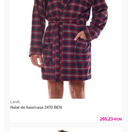
LandL
Halat de baie/casa 2470 BEN
265,23
RON