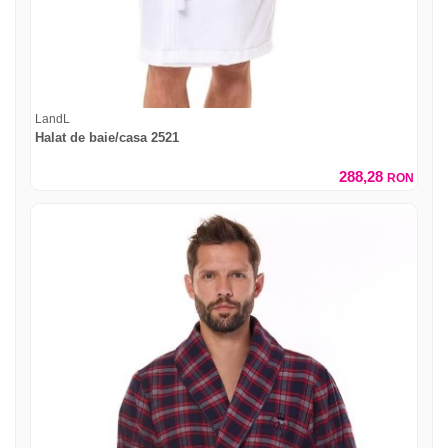
LandL
Halat de baie/casa 2521
288,28
RON