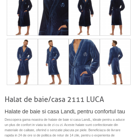
Halat de baie/casa 2111 LUCA
Halate de baie si casa LandL pentru confortul tau
Descopera gama noastra de halate de baie si casa LandL, ideale pentru a aduce
un plus de confort in viata ta de zi cu zi. Aceste halate sunt confectionate din
materiale de calitate, oferind o senzatie placuta pe piele. Beneficiaza de livrare
rapida in 24 de ore si de politica de retur de 14 zile, pentru o experienta de