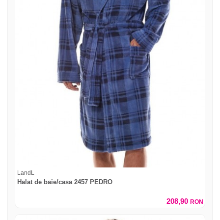
LandL
Halat de baie/casa 2457 PEDRO
208,90
RON