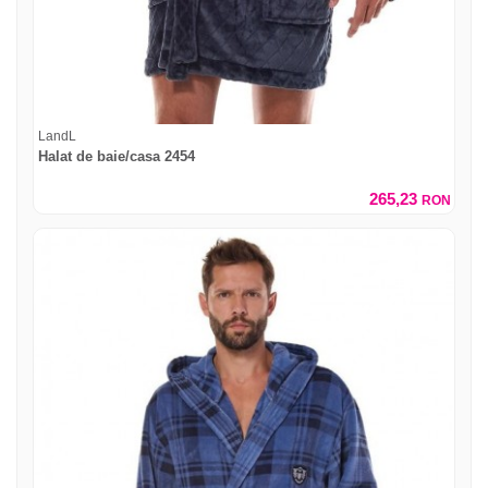
LandL
Halat de baie/casa 2454
265,23
RON