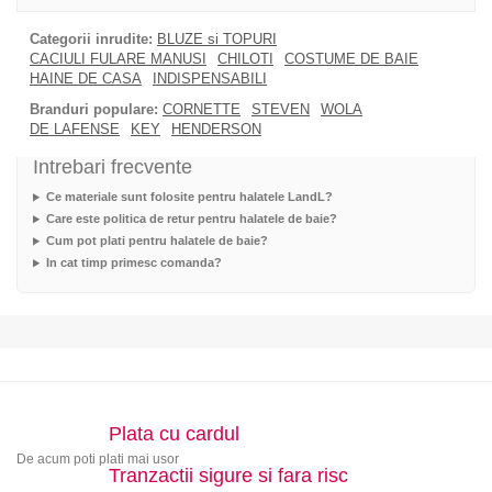
Categorii inrudite:
BLUZE si TOPURI
CACIULI FULARE MANUSI
CHILOTI
COSTUME DE BAIE
HAINE DE CASA
INDISPENSABILI
Branduri populare:
CORNETTE
STEVEN
WOLA
DE LAFENSE
KEY
HENDERSON
Intrebari frecvente
Ce materiale sunt folosite pentru halatele LandL?
Care este politica de retur pentru halatele de baie?
Cum pot plati pentru halatele de baie?
In cat timp primesc comanda?
Plata cu cardul
De acum poti plati mai usor
Tranzactii sigure si fara risc