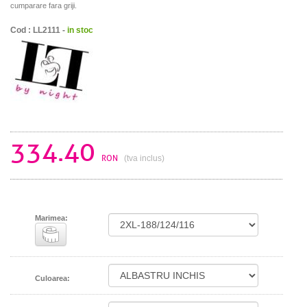
cumparare fara griji.
Cod : LL2111 -
in stoc
334.40
RON
(tva inclus)
Marimea:
Culoarea: