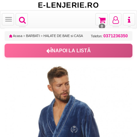
E-LENJERIE.RO
Toggle
Toggle
Toggle
Toggl
Toggle
navigation
navigation
navigation
naviga
navigation
0
0371236350
Acasa
»
BARBATI
»
HALATE DE BAIE si CASA
Telefon:
ÎNAPOI LA LISTĂ