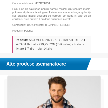
Comanda telefonic:
0371236350
Halat lung de baie/casa pentru barbati realizat din tesatura moale,
pufoasa si placuta la atingere. Halatul are maneca lunga, guler tip
sal, prezinta model deosebit cu carouri, se leaga in talie cu un
cordon si este prevazut cu doua buzunare laterale.
Compozitie: 100% Poliester (FLANNEL FLEECE)
Produs in Polonia.
Pe scurt:
SKU MGL402B24 · KEY · HALATE DE BAIE
si CASA Barbati · 299,75 RON (TVA inclus) · In stoc ·
livrare 1-7 zile · retur 14 zile
Alte produse asemanatoare