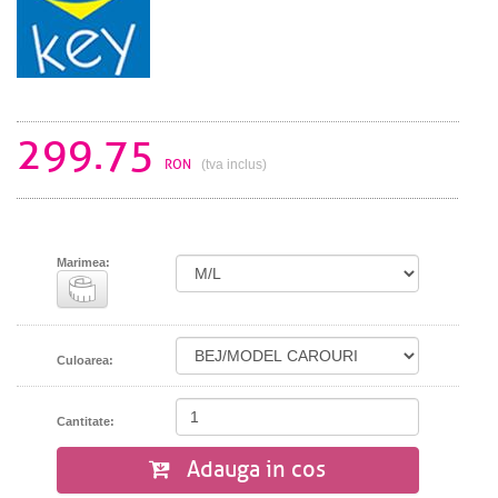
299.75
RON
(tva inclus)
Marimea:
Culoarea:
Cantitate:
Adauga in cos