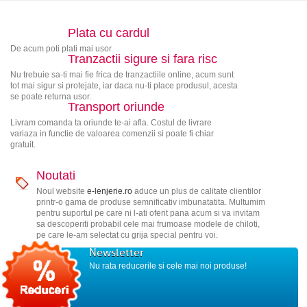
Plata cu cardul
De acum poti plati mai usor
Tranzactii sigure si fara risc
Nu trebuie sa-ti mai fie frica de tranzactiile online, acum sunt
tot mai sigur si protejate, iar daca nu-ti place produsul, acesta
se poate returna usor.
Transport oriunde
Livram comanda ta oriunde te-ai afla. Costul de livrare
variaza in functie de valoarea comenzii si poate fi chiar
gratuit.
Noutati
Noul website
e-lenjerie.ro
aduce un plus de calitate clientilor
printr-o gama de produse semnificativ imbunatatita. Multumim
pentru suportul pe care ni l-ati oferit pana acum si va invitam
sa descoperiti probabil cele mai frumoase modele de chiloti,
pe care le-am selectat cu grija special pentru voi.
Newsletter
Nu rata reducerile si cele mai noi produse!