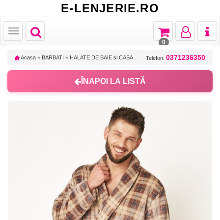
E-LENJERIE.RO
Toggle
Toggle
Toggle
Toggl
Toggle
navigation
navigation
navigation
naviga
navigation
0
0371236350
Acasa
»
BARBATI
»
HALATE DE BAIE si CASA
Telefon:
ÎNAPOI LA LISTĂ