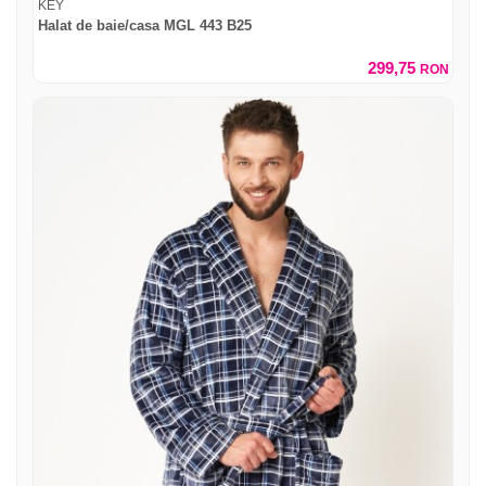
KEY
Halat de baie/casa MGL 443 B25
299,75
RON