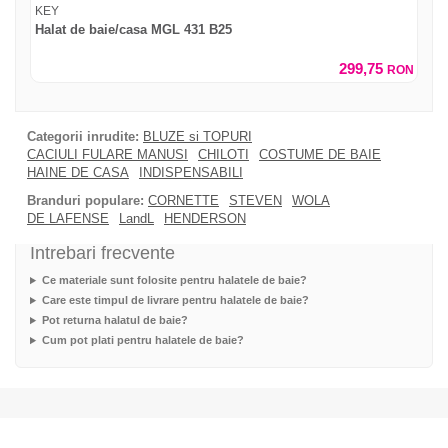
KEY
Halat de baie/casa MGL 431 B25
299,75
RON
Categorii inrudite:
BLUZE si TOPURI
CACIULI FULARE MANUSI
CHILOTI
COSTUME DE BAIE
HAINE DE CASA
INDISPENSABILI
Branduri populare:
CORNETTE
STEVEN
WOLA
DE LAFENSE
LandL
HENDERSON
Intrebari frecvente
Ce materiale sunt folosite pentru halatele de baie?
Care este timpul de livrare pentru halatele de baie?
Pot returna halatul de baie?
Cum pot plati pentru halatele de baie?