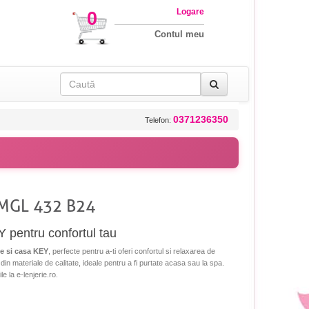
Logare
0
Contul meu
0371236350
Telefon:
 MGL 432 B24
Y pentru confortul tau
ie si casa KEY
, perfecte pentru a-ti oferi confortul si relaxarea de
din materiale de calitate, ideale pentru a fi purtate acasa sau la spa.
le la e-lenjerie.ro.