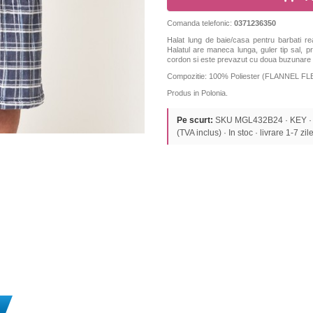
Comanda telefonic:
0371236350
Halat lung de baie/casa pentru barbati rea
Halatul are maneca lunga, guler tip sal, p
cordon si este prevazut cu doua buzunare p
Compozitie: 100% Poliester (FLANNEL F
Produs in Polonia.
Pe scurt:
SKU MGL432B24 · KEY · 
(TVA inclus) · In stoc · livrare 1-7 zile