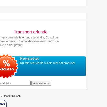
Transport oriunde
vram comanda ta oriunde te-ai afla. Costul de
vrare variaza in functie de valoarea comenzii si
ate fi chiar gratuit.
Newsletter
Nu rata reducerile si cele mai noi produse!
OL
|
Platforma SAL