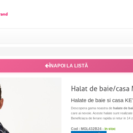
ÎNAPOI LA LISTĂ
Halat de baie/casa
Halate de baie si casa KE
Descopera gama noastra de
halate de ba
care ai nevoie. Aceste halate sunt realizate 
Beneficiaza de livrare rapida si retur in 14 zi
Cod : MGL432B24 -
in stoc