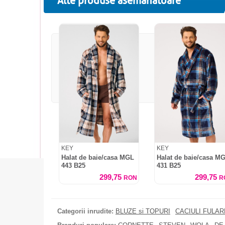
Alte produse asemanatoare
KEY
KEY
Halat de baie/casa MGL
Halat de baie/casa M
443 B25
431 B25
299,75
299,75
RON
R
Categorii inrudite:
BLUZE si TOPURI
CACIULI FULA