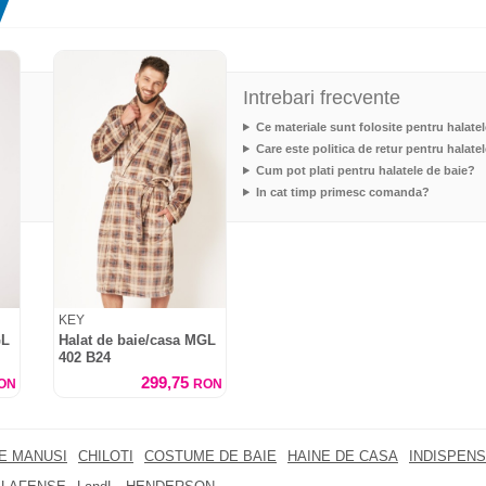
Intrebari frecvente
Ce materiale sunt folosite pentru halate
Care este politica de retur pentru halate
Cum pot plati pentru halatele de baie?
In cat timp primesc comanda?
KEY
GL
Halat de baie/casa MGL
402 B24
299,75
ON
RON
RE MANUSI
CHILOTI
COSTUME DE BAIE
HAINE DE CASA
INDISPENS