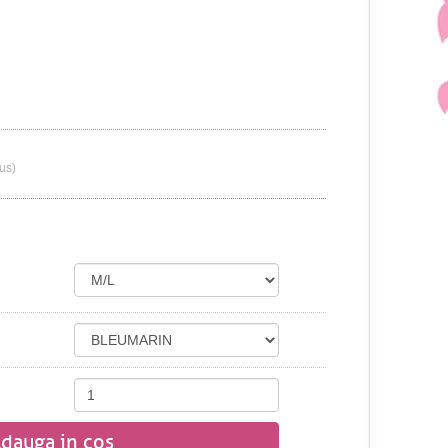
lus)
dauga in cos