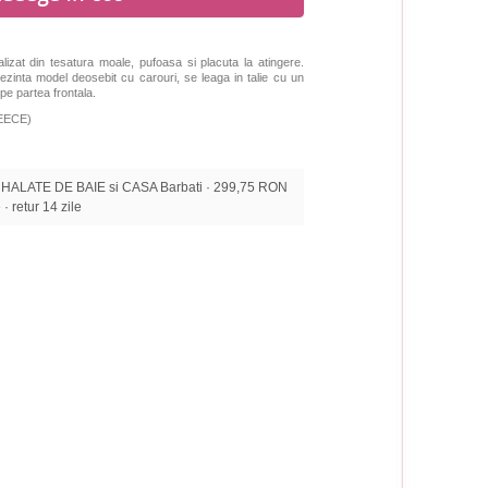
lizat din tesatura moale, pufoasa si placuta la atingere.
rezinta model deosebit cu carouri, se leaga in talie cu un
e partea frontala.
LEECE)
HALATE DE BAIE si CASA Barbati · 299,75 RON
 · retur 14 zile