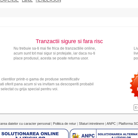
 LAFENSE
LandL
HENDERSON
Tranzactii sigure si fara risc
Nu trebuie sa-ti mai fie frica de tranzactiile online,
Li
acum sunt tot mai sigur si protejate, iar daca nu-ti
li
place produsul, acesta se poate returna usor.
po
 clientilor printr-o gama de produse semnificativ
ati oferit pana acum si va invitam sa descoperiti probabil
electat cu grija special pentru voi.
rarea datelor cu caracter personal
|
Politica de retur
|
Sfaturi intretinere
|
ANPC
|
Platforma S