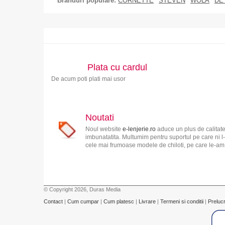
Branduri populare:
CORNETTE
STEVEN
WOLA
DE
Plata cu cardul
De acum poti plati mai usor
Noutati
Noul website
e-lenjerie.ro
aduce un plus de calitate
imbunatatita. Multumim pentru suportul pe care ni l-
cele mai frumoase modele de chiloti, pe care le-am s
© Copyright 2026, Duras Media
Contact
|
Cum cumpar
|
Cum platesc
|
Livrare
|
Termeni si conditii
|
Preluc