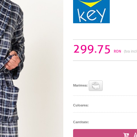
299.75
RON
(tva inc
Marimea:
Culoarea:
Cantitate:
A