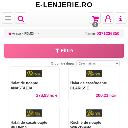
E-LENJERIE.RO
Toggle
Toggle
Toggle
Toggl
Toggle
navigation
navigation
navigation
naviga
navigation
0
0371236350
Acasa
»
FEMEI
»
»
Telefon:
Filtre
Ordonare dupa :
Halat de noapte
Halat de casa/noapte
ANASTAZJA
CLARISSE
276,93
200,21
RON
RON
Halat de casa/noapte
Rochie de noapte
BELINDA
WIRYDIANA