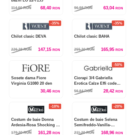
bazin LO 22-7155
68,40
63,04
114,00
RON
96,98
RON
RON
RON
-35%
-35%
Chilot clasic DEVA
Chilot clasic BAHA
147,15
165,95
226,38
RON
255,30
RON
RON
RON
-50%
Sosete dama Fiore
Ciorapi 3/4 Gabriella
Virginia G1080 20 den
Erotica Calze Effi code
647
30,46
28,42
56,84
RON
RON
RON
-10%
-20%
Costum de baie Donna
Costum de baie Selena
Ardesia-Rosa Shocking M-
Semifreddo-Vanilla-
533 (4)
Picadily M-545 (6)
161,28
168,96
179,20
RON
211,20
RON
RON
RON