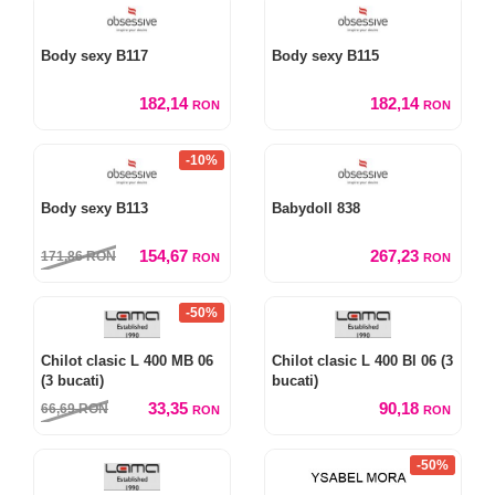
Body sexy B117
Body sexy B115
182,14
182,14
RON
RON
-10%
Body sexy B113
Babydoll 838
154,67
267,23
171,86
RON
RON
RON
-50%
Chilot clasic L 400 MB 06
Chilot clasic L 400 Bl 06 (3
(3 bucati)
bucati)
33,35
90,18
66,69
RON
RON
RON
-50%