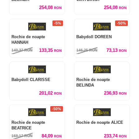
254,08
254,08
RON
RON
-5%
-50%
Rochie de noapte
Babydoll DOREEN
HANNAH
133,35
73,13
140,37
RON
146,25
RON
RON
RON
Babydoll CLARISSE
Rochie de noapte
BELINDA
201,02
236,93
RON
RON
-50%
Rochie de noapte
Rochie de noapte ALICE
BEATRICE
84,09
233,74
168,17
RON
RON
RON