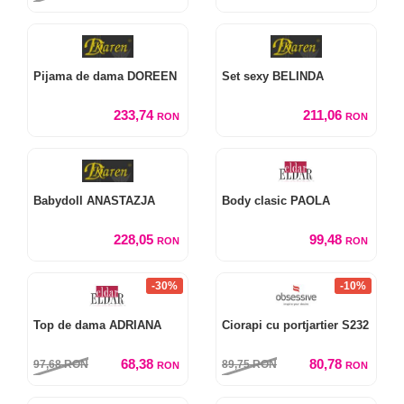
Pijama de dama DOREEN
Set sexy BELINDA
233,74
211,06
RON
RON
Babydoll ANASTAZJA
Body clasic PAOLA
228,05
99,48
RON
RON
-30%
-10%
Top de dama ADRIANA
Ciorapi cu portjartier S232
68,38
80,78
97,68
RON
89,75
RON
RON
RON