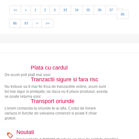
...
...
<<
<
1
2
3
33
34
35
36
37
85
86
87
>
>>
Plata cu cardul
De acum poti plati mai usor
Tranzactii sigure si fara risc
Nu trebuie sa-ti mai fie frica de tranzactiile online, acum sunt
tot mai sigur si protejate, iar daca nu-ti place produsul, acesta
se poate returna usor.
Transport oriunde
Livram comanda ta oriunde te-ai afla. Costul de livrare
variaza in functie de valoarea comenzii si poate fi chiar
gratuit.
Noutati