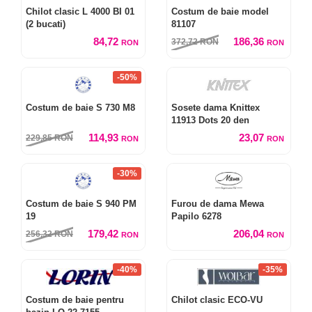
Chilot clasic L 4000 BI 01
Costum de baie model
(2 bucati)
81107
84,72
186,36
372,72
RON
RON
RON
-50%
Costum de baie S 730 M8
Sosete dama Knittex
11913 Dots 20 den
114,93
23,07
229,85
RON
RON
RON
-30%
Costum de baie S 940 PM
Furou de dama Mewa
19
Papilo 6278
179,42
206,04
256,32
RON
RON
RON
-40%
-35%
Costum de baie pentru
Chilot clasic ECO-VU