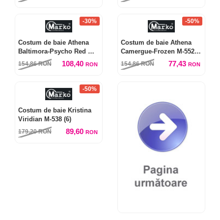
-30%
-50%
Costum de baie Athena
Costum de baie Athena
Baltimora-Psycho Red M-
Camergue-Frozen M-552
552 (4)
(10)
108,40
77,43
154,86
RON
154,86
RON
RON
RON
-50%
Costum de baie Kristina
Viridian M-538 (6)
89,60
179,20
RON
RON