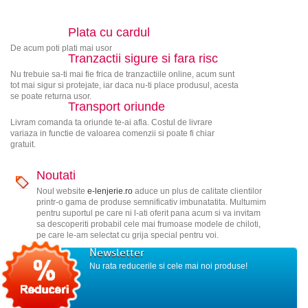
Plata cu cardul
De acum poti plati mai usor
Tranzactii sigure si fara risc
Nu trebuie sa-ti mai fie frica de tranzactiile online, acum sunt
tot mai sigur si protejate, iar daca nu-ti place produsul, acesta
se poate returna usor.
Transport oriunde
Livram comanda ta oriunde te-ai afla. Costul de livrare
variaza in functie de valoarea comenzii si poate fi chiar
gratuit.
Noutati
Noul website
e-lenjerie.ro
aduce un plus de calitate clientilor
printr-o gama de produse semnificativ imbunatatita. Multumim
pentru suportul pe care ni l-ati oferit pana acum si va invitam
sa descoperiti probabil cele mai frumoase modele de chiloti,
pe care le-am selectat cu grija special pentru voi.
Newsletter
Nu rata reducerile si cele mai noi produse!