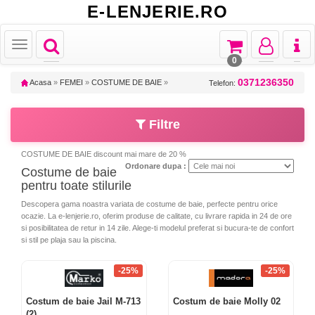
E-LENJERIE.RO
Toggle
Toggle
Toggle
Toggl
Toggle
navigation
navigation
navigation
naviga
navigation
0
0371236350
Acasa
»
FEMEI
»
COSTUME DE BAIE
»
Telefon:
Filtre
COSTUME DE BAIE discount mai mare de 20 %
Ordonare dupa :
Costume de baie
pentru toate stilurile
Descopera gama noastra variata de costume de baie, perfecte pentru orice
ocazie. La e-lenjerie.ro, oferim produse de calitate, cu livrare rapida in 24 de ore
si posibilitatea de retur in 14 zile. Alege-ti modelul preferat si bucura-te de confort
si stil pe plaja sau la piscina.
-25%
-25%
Costum de baie Jail M-713
Costum de baie Molly 02
(2)