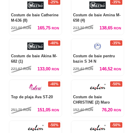
-25%
-35%
Costum de baie Catherine
Costum de baie Amina M-
M-636 (8)
658 (4)
165,75
138,65
221,00
RON
213,30
RON
RON
RON
-40%
-35%
Costum de baie Akina M-
Costum de baie pentru
682 (1)
bazin S 34 N
133,00
146,52
221,67
RON
225,41
RON
RON
RON
-40%
-50%
Top de plaja Ava ST-20
Costum de baie
CHRISTINE (2) Maro
151,05
76,20
251,75
RON
152,40
RON
RON
RON
-50%
-50%