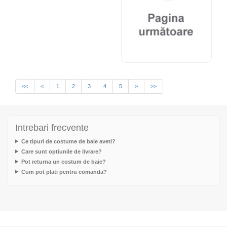
<<
<
1
2
3
4
5
>
>>
Intrebari frecvente
Ce tipuri de costume de baie aveti?
Care sunt optiunile de livrare?
Pot returna un costum de baie?
Cum pot plati pentru comanda?