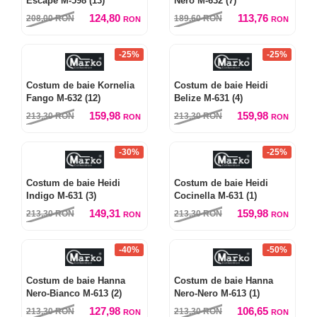
Escape M-598 (13)
Nero M-632 (7)
124,80
113,76
208,00
RON
189,60
RON
RON
RON
-25%
-25%
Costum de baie Kornelia
Costum de baie Heidi
Fango M-632 (12)
Belize M-631 (4)
159,98
159,98
213,30
RON
213,30
RON
RON
RON
-30%
-25%
Costum de baie Heidi
Costum de baie Heidi
Indigo M-631 (3)
Cocinella M-631 (1)
149,31
159,98
213,30
RON
213,30
RON
RON
RON
-40%
-50%
Costum de baie Hanna
Costum de baie Hanna
Nero-Bianco M-613 (2)
Nero-Nero M-613 (1)
127,98
106,65
213,30
RON
213,30
RON
RON
RON