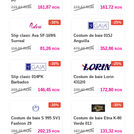
161,87
161,72
215,82
RON
215,62
RON
RON
RON
-30%
-25%
Slip clasic Ava SF-169/6
Costum de baie 015J
Surreal
Anguilla
81,26
352,86
116,09
RON
470,48
RON
RON
RON
-30%
-25%
Slip clasic 014PK
Costum de baie Lorin
Barbados
4312/0
146,45
172,80
209,22
RON
230,40
RON
RON
RON
-30%
-30%
Costum de baie S 995 SV1
Costum de baie Etna K-80
Fashion 29
Verde 013
202,15
131,32
288,79
RON
187,60
RON
RON
RON