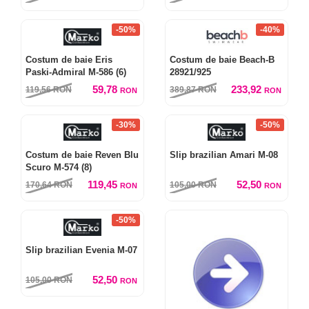
-50%
-40%
Costum de baie Eris
Costum de baie Beach-B
Paski-Admiral M-586 (6)
28921/925
59,78
233,92
119,56
RON
389,87
RON
RON
RON
-30%
-50%
Costum de baie Reven Blu
Slip brazilian Amari M-08
Scuro M-574 (8)
119,45
52,50
170,64
RON
105,00
RON
RON
RON
-50%
Slip brazilian Evenia M-07
52,50
105,00
RON
RON