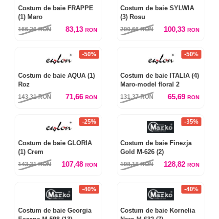
Costum de baie FRAPPE
Costum de baie SYLWIA
(1) Maro
(3) Rosu
83,13
100,33
166,26
RON
200,66
RON
RON
RON
-50%
-50%
Costum de baie AQUA (1)
Costum de baie ITALIA (4)
Roz
Maro-model floral 2
71,66
65,69
143,31
RON
131,37
RON
RON
RON
-25%
-35%
Costum de baie GLORIA
Costum de baie Finezja
(1) Crem
Gold M-626 (2)
107,48
128,82
143,31
RON
198,18
RON
RON
RON
-40%
-40%
Costum de baie Georgia
Costum de baie Kornelia