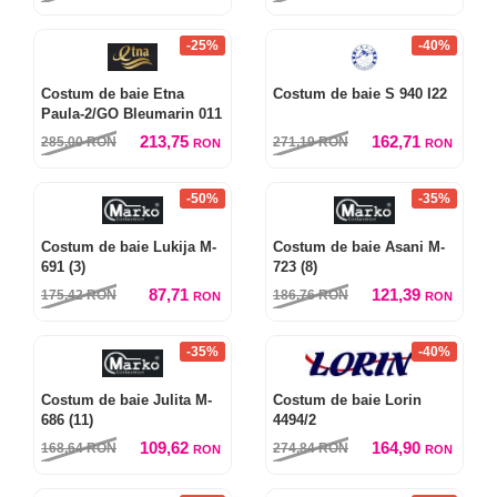
-25%
-40%
Costum de baie Etna
Costum de baie S 940 I22
Paula-2/GO Bleumarin 011
213,75
162,71
285,00
RON
271,19
RON
RON
RON
-50%
-35%
Costum de baie Lukija M-
Costum de baie Asani M-
691 (3)
723 (8)
87,71
121,39
175,42
RON
186,76
RON
RON
RON
-35%
-40%
Costum de baie Julita M-
Costum de baie Lorin
686 (11)
4494/2
109,62
164,90
168,64
RON
274,84
RON
RON
RON