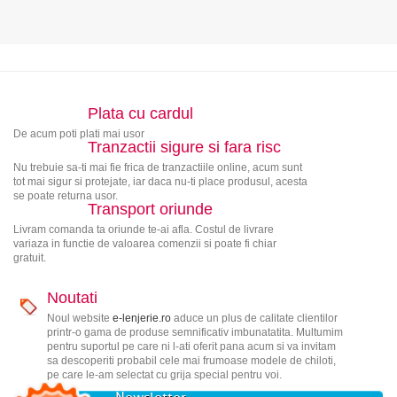
Plata cu cardul
De acum poti plati mai usor
Tranzactii sigure si fara risc
Nu trebuie sa-ti mai fie frica de tranzactiile online, acum sunt
tot mai sigur si protejate, iar daca nu-ti place produsul, acesta
se poate returna usor.
Transport oriunde
Livram comanda ta oriunde te-ai afla. Costul de livrare
variaza in functie de valoarea comenzii si poate fi chiar
gratuit.
Noutati
Noul website
e-lenjerie.ro
aduce un plus de calitate clientilor
printr-o gama de produse semnificativ imbunatatita. Multumim
pentru suportul pe care ni l-ati oferit pana acum si va invitam
sa descoperiti probabil cele mai frumoase modele de chiloti,
pe care le-am selectat cu grija special pentru voi.