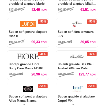
gravide si alaptare Muriel
gravide si alaptare Mitali
kr.r
82,46
61,51
137,43
RON
102,52
RON
RON
RON
-50%
-50%
Sutien soft pentru alaptare
Sutien soft fara armatura
3045 K
Lux
99,33
39,05
198,65
RON
78,10
RON
RON
RON
-35%
-40%
Ciorapi gravide Fiore
Colanti gravide Bas Bleu
Body Care Mama M5109
Anabel 200 den Polar
40 den
20,96
123,77
32,25
RON
206,28
RON
RON
RON
-50%
-50%
Sutien soft pentru alaptare
Sutien gravide si alaptare
Alles Mama Bianca
Jarpol MK