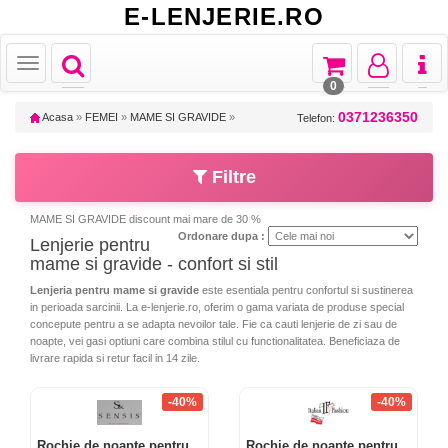
E-LENJERIE.RO
Toggle
Toggle
Toggle
Toggl
Toggle
navigation
navigation
navigation
naviga
navigation
0
0371236350
Acasa
»
FEMEI
»
MAME SI GRAVIDE
»
Telefon:
Filtre
MAME SI GRAVIDE discount mai mare de 30 %
Ordonare dupa :
Lenjerie pentru
mame si gravide - confort si stil
Lenjeria pentru mame si gravide
este esentiala pentru confortul si sustinerea
in perioada sarcinii. La e-lenjerie.ro, oferim o gama variata de produse special
concepute pentru a se adapta nevoilor tale. Fie ca cauti lenjerie de zi sau de
noapte, vei gasi optiuni care combina stilul cu functionalitatea. Beneficiaza de
livrare rapida si retur facil in 14 zile.
-40%
-40%
Rochie de noapte pentru
Rochie de noapte pentru