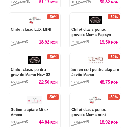
61,13
50,82
122,25
RON
101,64
RON
RON
RON
-50%
-50%
Chilot clasic LUX MINI
Chilot clasic pentru
gravide Mama Papaya
18,92
19,50
37,84
RON
39,00
RON
RON
RON
-50%
-50%
Chilot clasic pentru
Sutien soft pentru alaptare
gravide Mama New 02
Jovita Mama
22,50
48,75
45,00
RON
97,50
RON
RON
RON
-50%
-50%
Sutien alaptare Mitex
Chilot clasic pentru
Amam
gravide Mama mini
44,84
18,92
89,67
RON
37,84
RON
RON
RON