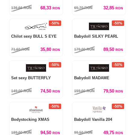
68,33
32,85
136,66
RON
65,70
RON
RON
RON
-50%
-50%
Chilot sexy BULL S EYE
Babydoll SILKY PEARL
35,80
89,50
71,60
RON
179,00
RON
RON
RON
-50%
-50%
Set sexy BUTTERFLY
Babydoll MADAME
74,50
79,50
149,00
RON
159,00
RON
RON
RON
-50%
-50%
Bodystocking XMAS
Babydoll Vanilla 204
94,50
49,75
189,00
RON
99,50
RON
RON
RON