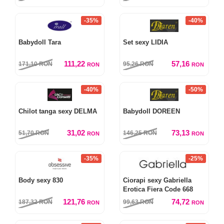
-35%
-40%
Babydoll Tara
Set sexy LIDIA
111,22
57,16
171,10
RON
95,26
RON
RON
RON
-40%
-50%
Chilot tanga sexy DELMA
Babydoll DOREEN
31,02
73,13
51,70
RON
146,25
RON
RON
RON
-35%
-25%
Body sexy 830
Ciorapi sexy Gabriella
Erotica Fiera Code 668
121,76
74,72
187,32
RON
99,63
RON
RON
RON