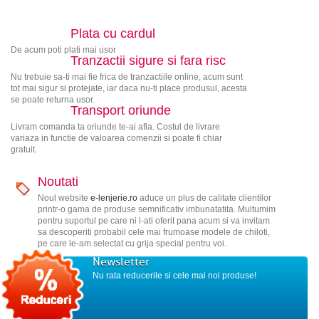
Plata cu cardul
De acum poti plati mai usor
Tranzactii sigure si fara risc
Nu trebuie sa-ti mai fie frica de tranzactiile online, acum sunt
tot mai sigur si protejate, iar daca nu-ti place produsul, acesta
se poate returna usor.
Transport oriunde
Livram comanda ta oriunde te-ai afla. Costul de livrare
variaza in functie de valoarea comenzii si poate fi chiar
gratuit.
Noutati
Noul website
e-lenjerie.ro
aduce un plus de calitate clientilor
printr-o gama de produse semnificativ imbunatatita. Multumim
pentru suportul pe care ni l-ati oferit pana acum si va invitam
sa descoperiti probabil cele mai frumoase modele de chiloti,
pe care le-am selectat cu grija special pentru voi.
Newsletter
Nu rata reducerile si cele mai noi produse!