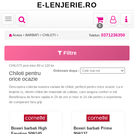
E-LENJERIE.RO
Toggle
Toggle
Toggle
Toggl
Toggle
navigation
navigation
navigation
naviga
navigation
0
0371236350
Acasa
»
BARBATI
»
CHILOTI
»
Telefon:
Filtre
CHILOTI pret intre 80 si 120 lei
Ordonare dupa :
Chiloti pentru
orice ocazie
Descopera colectia noastra variata de chiloti, perfecti pentru orice ocazie. La e-
lenjerie.ro, oferim chiloti din materiale de calitate, care asigura confort si stil.
Beneficiaza de livrare rapida in 24 de ore si retur in 14 zile pentru o experienta
de cumparare fara griji.
Boxeri barbati High
Boxeri barbati Prime
Emotion 508/145
904/137