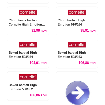
Chilot tanga barbati
Chilot barbati High
Cornette High Emotion
Emotion 916/164
917/164
91,98
95,91
RON
RON
Boxeri barbati High
Boxeri barbati High
Emotion 508/164
Emotion 508/163
104,91
106,86
RON
RON
Boxeri barbati High
Emotion 508/162
106,86
RON