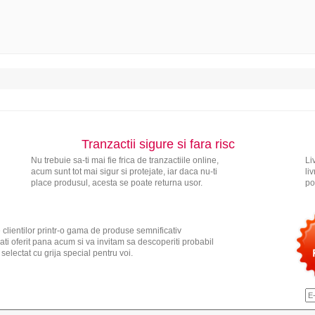
Tranzactii sigure si fara risc
Nu trebuie sa-ti mai fie frica de tranzactiile online,
Li
acum sunt tot mai sigur si protejate, iar daca nu-ti
li
place produsul, acesta se poate returna usor.
po
 clientilor printr-o gama de produse semnificativ
ati oferit pana acum si va invitam sa descoperiti probabil
electat cu grija special pentru voi.