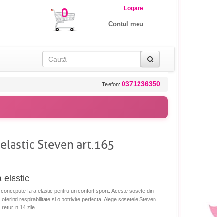
Logare
0
Contul meu
0371236350
Telefon:
 elastic Steven art.165
 elastic
concepute fara elastic pentru un confort sporit. Aceste sosete din
 oferind respirabilitate si o potrivire perfecta. Alege sosetele Steven
retur in 14 zile.