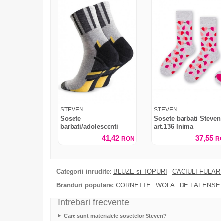
STEVEN
STEVEN
Sosete
Sosete barbati Steven
barbati/adolescenti
art.136 Inima
Steven art.040 Sport
41,42
37,55
RON
R
Semi-flausate
Categorii inrudite:
BLUZE si TOPURI
CACIULI FULA
Branduri populare:
CORNETTE
WOLA
DE LAFENSE
Intrebari frecvente
Care sunt materialele sosetelor Steven?