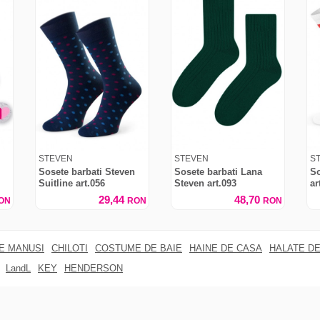
STEVEN
STEVEN
S
Sosete barbati Steven
Sosete barbati Lana
So
Suitline art.056
Steven art.093
ar
29,44
48,70
ON
RON
RON
RE MANUSI
CHILOTI
COSTUME DE BAIE
HAINE DE CASA
HALATE DE
LandL
KEY
HENDERSON