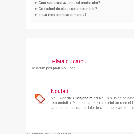
Cum se efectueaza returul produselor?
Ce optiuni de plata sunt disponibile?
In cat timp primesc comanda?
Plata cu cardul
De acum poti plati mai usor
Noutati
Noul website
e-lenjerie.ro
aduce un plus de calitate
imbunatatita. Multumim pentru suportul pe care ni l-
cele mai frumoase modele de chiloti, pe care le-am s
© Copyright 2026, Duras Media