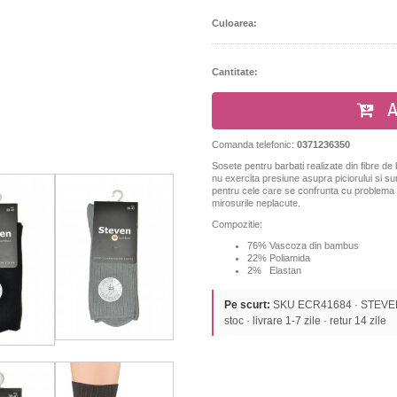
Culoarea:
Cantitate:
A
Comanda telefonic:
0371236350
Sosete pentru barbati realizate din fibre de 
nu exercita presiune asupra piciorului si s
pentru cele care se confrunta cu problema um
mirosurile neplacute.
Compozitie:
76% Vascoza din bambus
22% Poliamida
2% Elastan
Pe scurt:
SKU ECR41684 · STEVEN ·
stoc · livrare 1-7 zile · retur 14 zile