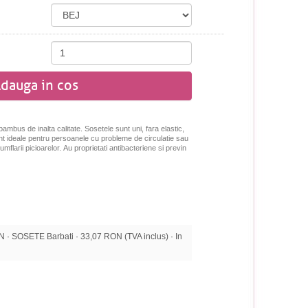
dauga in cos
bambus de inalta calitate. Sosetele sunt uni, fara elastic,
unt ideale pentru persoanele cu probleme de circulatie sau
flarii picioarelor. Au proprietati antibacteriene si previn
 SOSETE Barbati · 33,07 RON (TVA inclus) · In