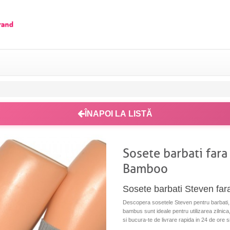
ÎNAPOI LA LISTĂ
Sosete barbati fara
Bamboo
Sosete barbati Steven fara
Descopera sosetele Steven pentru barbati, 
bambus sunt ideale pentru utilizarea zilnica,
si bucura-te de livrare rapida in 24 de ore si 