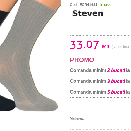
Cod : ECR41684 -
in stoc
33.07
RON
(tva inclus)
PROMO
Comanda minim
2 bucati
la
Comanda minim
3 bucati
la
Comanda minim
5 bucati
la
Marimea: