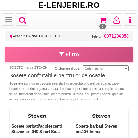
E-LENJERIE.RO
Toggle
Toggle
Toggle
Toggl
Toggle
navigation
navigation
navigation
naviga
navigation
0
0371236350
Acasa
»
BARBATI
»
SOSETE
»
Telefon:
Filtre
SOSETE marca STEVEN
Ordonare dupa :
Sosete confortabile pentru orice ocazie
Sosetele
sunt un accesoriu esential in garderoba oricarei persoane. La e-
lenjerie.ro, oferim o gama variata de sosete, perfecte pentru a completa orice
tinuta. Indiferent daca cauti sosete pentru uz zilnic sau pentru ocazii speciale,
aici vei gasi ceea ce ai nevoie, cu livrare rapida si retur facil.
Sosete barbati/adolescenti
Sosete barbati Steven
Steven art.040 Sport Semi-
art.136 Inima
flausate