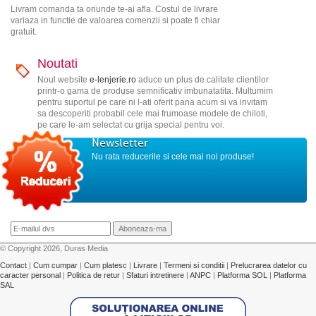
Livram comanda ta oriunde te-ai afla. Costul de livrare
variaza in functie de valoarea comenzii si poate fi chiar
gratuit.
Noutati
Noul website
e-lenjerie.ro
aduce un plus de calitate clientilor
printr-o gama de produse semnificativ imbunatatita. Multumim
pentru suportul pe care ni l-ati oferit pana acum si va invitam
sa descoperiti probabil cele mai frumoase modele de chiloti,
pe care le-am selectat cu grija special pentru voi.
Newsletter
Nu rata reducerile si cele mai noi produse!
© Copyright 2026, Duras Media
Contact
|
Cum cumpar
|
Cum platesc
|
Livrare
|
Termeni si conditii
|
Prelucrarea datelor cu
caracter personal
|
Politica de retur
|
Sfaturi intretinere
|
ANPC
|
Platforma SOL
|
Platforma
SAL